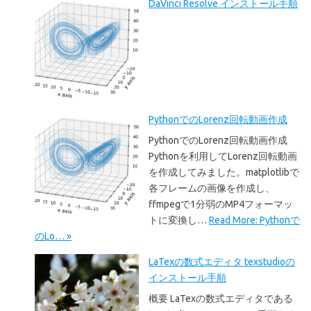
DaVinci Resolve インストール手順
PythonでのLorenz回転動画作成
PythonでのLorenz回転動画作成
Pythonを利用してLorenz回転動画
を作成してみました。matplotlibで
各フレームの画像を作成し、
ffmpegで1分弱のMP4フォーマッ
トに変換し…
Read More: Pythonで
のLo… »
LaTexの数式エディタ texstudioの
インストール手順
概要 LaTexの数式エディタである