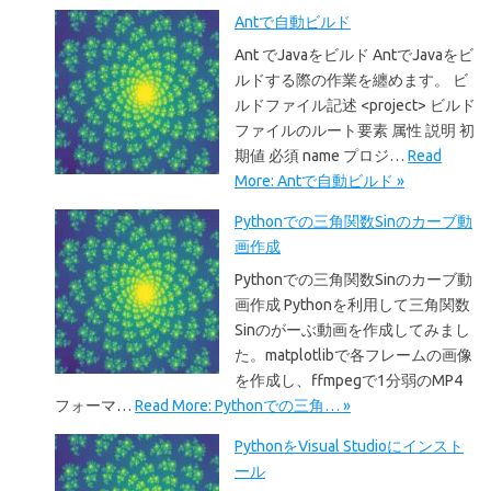
Antで自動ビルド
Ant でJavaをビルド AntでJavaをビ
ルドする際の作業を纏めます。 ビ
ルドファイル記述 <project> ビルド
ファイルのルート要素 属性 説明 初
期値 必須 name プロジ…
Read
More: Antで自動ビルド »
Pythonでの三角関数Sinのカーブ動
画作成
Pythonでの三角関数Sinのカーブ動
画作成 Pythonを利用して三角関数
Sinのがーぶ動画を作成してみまし
た。matplotlibで各フレームの画像
を作成し、ffmpegで1分弱のMP4
フォーマ…
Read More: Pythonでの三角… »
PythonをVisual Studioにインスト
ール