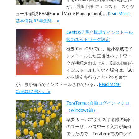
か。 選択 回答 ア：コスト，スケジ
ュール 解説 EVM(Earned Value Management)…
Read More:
基本情報 R3年免除… »
CentOS7 最小構成でインストール
後のネットワーク設定
概要 CentOS7では、最小構成でイ
ンストールした直後はネットワー
クが接続されません。GUIの画面を
インストールしている場合は、GUI
から設定を行うことができます
が、最小構成でインストールされている…
Read More:
CentOS7 最小… »
TeraTermの自動ログイン マクロ
（Windows編）
概要 サーバアクセスする際の毎回
のユーザ、パスワード入力が面倒
でしたので、Teratermでのログイ