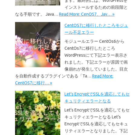
ます。最終的には、WordPressを
インストールするための前段階と
なる手順です。 Java…
Read More: CenOS7、Jav… »
CentOS7に移行したところモジュ
ール不足エラー
モジュールエラー CentOs6から
CentOs7に移行したところ
WordPressにて下記エラー表示さ
れました。下記エラーが原因で画
像崩れが発生していました。目次
を自動作成するプラグインである「Ta…
Read More:
CentOS7に移行… »
Let’s EncryptでSSLを適応してもセ
キュリティエラーとなる
Let’s EncryptでSSLを適応してもセ
キュリティエラーとなる Let’s
EncryptでSSLを適応してもセキュ
リティエラーとなりました。下記