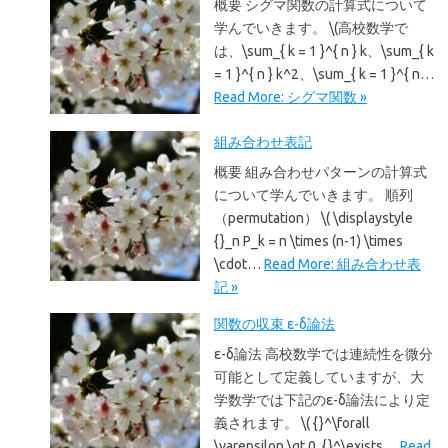
概要 シグマ関数の計算式について
学んでいきます。 \(高校数学で
は、\sum_{ k = 1 }^{ n } k、\sum_{ k
= 1 }^{ n } k^2、\sum_{ k = 1 }^{ n…
Read More: シグマ関数 »
組み合わせ表記
概要 組み合わせパターンの計算式
について学んでいきます。 順列
（permutation） \( \displaystyle
{}_n P_k = n \times (n-1) \times
\cdot…
Read More: 組み合わせ表
記 »
関数の収束 ε-δ論法
ε-δ論法 高校数学では連続性を微分
可能として定義していますが、大
学数学では下記のε-δ論法により定
義されます。 \( {}^\forall
\varepsilon \gt 0, {}^\exists…
Read