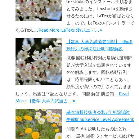
texstudioのインストール手順をま
とてみました。texstudioを動作さ
せるためには、LaTexが前提となり
ますので、LaTexのインストラーで
あるTexL…
Read More: LaTexの数式エデ… »
【数学 大学入試過去問題】回転移
動行列の帰納法証明問題解説
概要 回転移動行列の帰納法証明問
題が大学入試で出題されています
ので解説します。回転移動行列
は、応用範囲が広いこともあり、
頻出度が高いので押されておきま
しょう。出題は下記となります。 問題 解答 前提知…
Read
More: 【数学 大学入試過去… »
基本情報技術者令和3年免除試験
午前問56 Service Level Agreement
問題 SLAを説明したものはどれ
か。 選択 回答 ウ：サービス及びサ