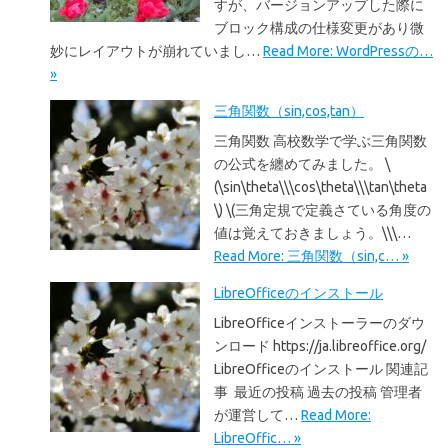
すが、バージョンアップした際に
ブロック構成の仕様変更があり微
妙にレイアウトが崩れていまし…
Read More: WordPressの…
»
三角関数（sin,cos,tan）
三角関数 高校数学で学ぶ三角関数
の公式を纏めてみました。 \
(\sin\theta\\\cos\theta\\\tan\theta
\) \(三角定規で定義さている角度の
値は覚えておきましょう。\\\…
Read More: 三角関数（sin,c… »
LibreOfficeのインストール
LibreOfficeインストーラーのダウ
ンロード https://ja.libreoffice.org/
LibreOfficeのインストール 関連記
事 最近の投稿 過去の投稿 管理者
が運営して…
Read More:
LibreOffic… »