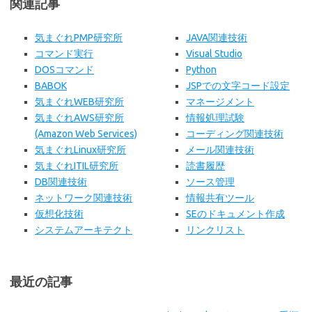
関連記事
気まぐれPMP研究所
JAVA関連技術
コマンド実行
Visual Studio
DOSコマンド
Python
BABOK
JSPでの文字コード設定
気まぐれWEB研究所
マネージメント
気まぐれAWS研究所
情報処理試験
(Amazon Web Services)
コーディング関連技術
気まぐれLinux研究所
メール関連技術
気まぐれITIL研究所
読書履歴
DB関連技術
ソース管理
ネットワーク関連技術
情報共有ツール
仮想化技術
SEのドキュメント作成
システムアーキテクト
リンクリスト
最近の記事