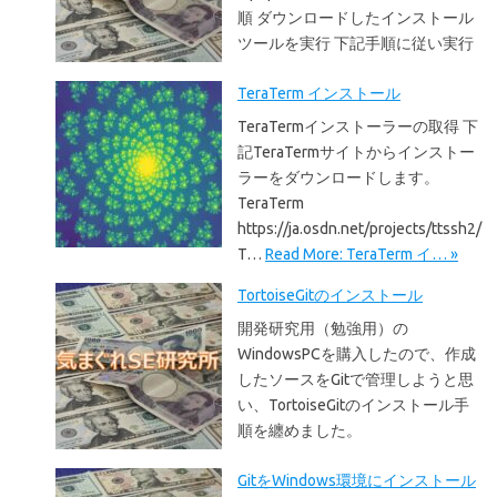
順 ダウンロードしたインストール
ツールを実行 下記手順に従い実行
TeraTerm インストール
TeraTermインストーラーの取得 下
記TeraTermサイトからインストー
ラーをダウンロードします。
TeraTerm
https://ja.osdn.net/projects/ttssh2/
T…
Read More: TeraTerm イ… »
TortoiseGitのインストール
開発研究用（勉強用）の
WindowsPCを購入したので、作成
したソースをGitで管理しようと思
い、TortoiseGitのインストール手
順を纏めました。
GitをWindows環境にインストール