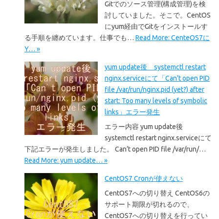
Gitでのソース管理(構成管理)を検
討していました。そこで。CentOS
にyum経由でGitをインストールす
る手順を纏めています。仕事でも…
Read More: CenteOS7に
Y… »
yum update後 systemctl restart
nginx.serviceにて「Can’t open PID
file /var/run/nginx.pid (yet?) after
start: Too many levels of symbolic
links」エラー発生
エラー内容 yum update後
systemctl restart nginx.serviceにて
下記エラーが発生しました。 Can’t open PID file /var/run/…
Read More: yum update… »
CentOS7 Cronが使えない
CentOS7への切り替え CentOS6の
サポート期限が切れるので、
CentOS7への切り替えを行ってい