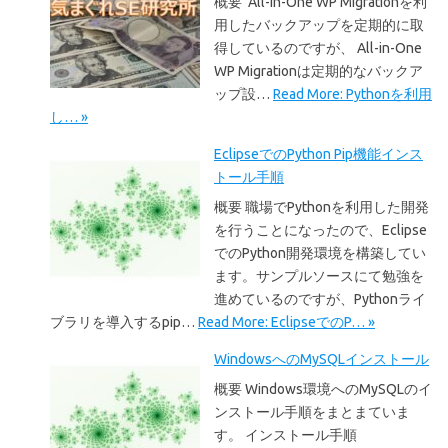
概要 All-in-One WP Migrationを利
用したバックアップを定期的に取
得しているのですが、 All-in-One
WP Migrationは定期的なバックア
ップ設…
Read More: Pythonを利用
し… »
EclipseでのPython Pip機能インス
トール手順
概要 職場でPythonを利用した開発
を行うことになったので、Eclipse
でのPython開発環境を構築してい
ます。サンプルソースにて勉強を
進めているのですが、Pythonライ
ブラリを導入するpip…
Read More: EclipseでのP… »
WindowsへのMySQLインストール
概要 Windows環境へのMySQLのイ
ンストール手順をまとまていま
す。 インストール手順