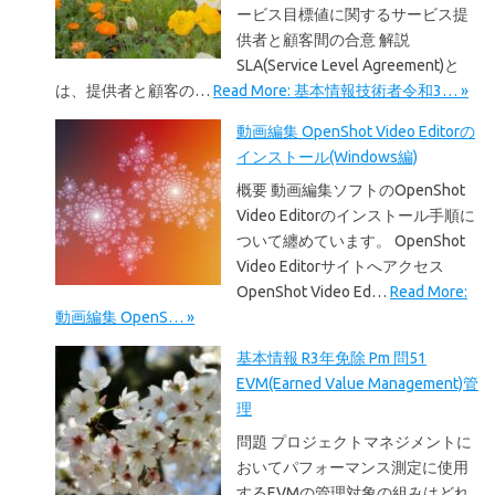
ービス目標値に関するサービス提
供者と顧客間の合意 解説
SLA(Service Level Agreement)と
は、提供者と顧客の…
Read More: 基本情報技術者令和3… »
動画編集 OpenShot Video Editorの
インストール(Windows編)
概要 動画編集ソフトのOpenShot
Video Editorのインストール手順に
ついて纏めています。 OpenShot
Video Editorサイトへアクセス
OpenShot Video Ed…
Read More:
動画編集 OpenS… »
基本情報 R3年免除 Pm 問51
EVM(Earned Value Management)管
理
問題 プロジェクトマネジメントに
おいてパフォーマンス測定に使用
するEVMの管理対象の組みはどれ