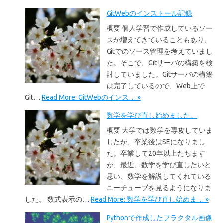
GitWebのインストール記録
概要 個人学習で作成しているソー
スが増えてきていることもあり、
Gitでのソース管理を考えていまし
た。そこで、Gitサーバの構築を検
討していました。Gitサーバの構築
は完了しているので、Web上で
Git…
Read More: GitWebのインス… »
数学を学び直し始めました。
概要 大学では数学を専攻していま
したが、卒業後はSEになりまし
た。卒業して20年以上たちます
が、最近、数学を学び直したいと
思い、数学を解説してくれている
ユーチューブを見るようになりま
した。 数式表示の…
Read More: 数学を学び直し始めま… »
Pythonで作成したフラクタル画像