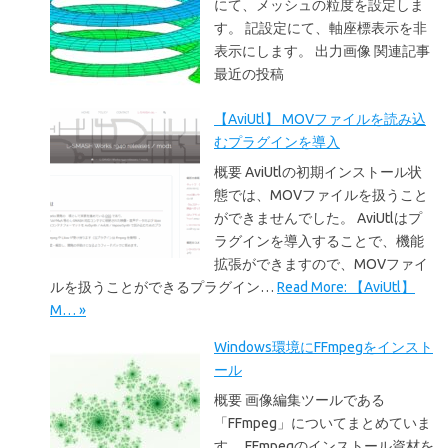
にて、メッシュの粒度を設定しま
す。 記設定にて、軸座標表示を非
表示にします。 出力画像 関連記事
最近の投稿
【AviUtl】 MOVファイルを読み込
むプラグインを導入
概要 AviUtlの初期インストール状
態では、MOVファイルを扱うこと
ができませんでした。 AviUtlはプ
ラグインを導入することで、機能
拡張ができますので、MOVファイ
ルを扱うことができるプラグイン…
Read More: 【AviUtl】
M… »
Windows環境にFFmpegをインスト
ール
概要 画像編集ツールである
「FFmpeg」についてまとめていま
す。 FFmpegのインストール資材を