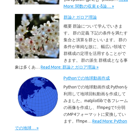
More: 関数の収束 ε-δ論… »
群論とガロア理論
概要 群論について学んでいきま
す。 群の定義 下記の条件を満たす
集合と演算を群といいます。 群の
条件が単純な故に、幅広い領域で
群構成の定理を活用することがで
きます。 群の派生 群構成となる事
象は多くあ…
Read More: 群論とガロア理論 »
Pythonでの地球動画作成
Pythonでの地球動画作成 Pythonを
利用して地球回転動画を作成して
みました。matplotlibで各フレーム
の画像を作成し、ffmpegで1分弱
のMP4フォーマットに変換してい
ます。ffmpe…
Read More: Python
での地球… »