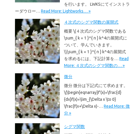
を行います。 LWKSにてインストラ
ーダウロー…
Read More: Lightworks… »
４次式のシグマ関数の展開式
概要 \(４次式のシグマ関数である
\sum_{ k = 1 }^{ n } k^4の展開式に
ついて、学んでいきます。
\\\sum_{ k = 1 }^{ n } k^4の展開式
を求めるには、下記計算を…
Read
More: ４次式のシグマ関数の… »
微分
微分 微分は下記式にて求めます。
\(\begin{eqnarray}f'(x)=\frac{d}
{dx}f(x)=\lim_{\Delta x \to 0}
\frac{f(x+\Delta x)-…
Read More: 微
分 »
シグマ関数