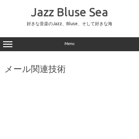
コ
ン
Jazz Bluse Sea
テ
ン
ツ
へ
好きな音楽のJazz、Bluse、そして好きな海
ス
キ
ッ
プ
Menu
メール関連技術