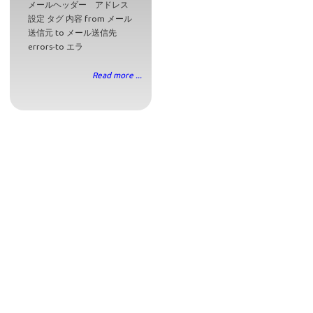
メールヘッダー アドレス
設定 タグ 内容 from メール
送信元 to メール送信先
errors-to エラ
Read more ...