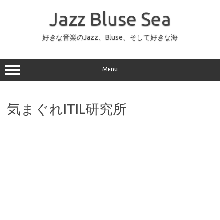
コ
ン
Jazz Bluse Sea
テ
ン
ツ
へ
好きな音楽のJazz、Bluse、そして好きな海
ス
キ
ッ
プ
Menu
気まぐれITIL研究所