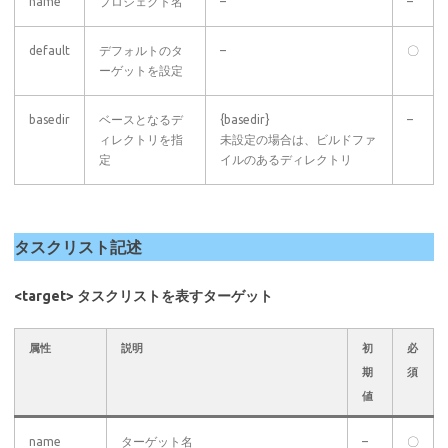
name
プロジェクト名
–
–
default
デフォルトのタ
–
〇
ーゲットを設定
basedir
ベースとなるデ
{basedir}
–
ィレクトリを指
未設定の場合は、ビルドファ
定
イルのあるディレクトリ
タスクリスト記述
<target> タスクリストを表すターゲット
属性
説明
初
必
期
須
値
name
ターゲット名
–
〇