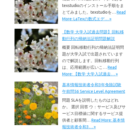
texstudioのインストール手順をま
とてみました。texstudioを…
Read
More: LaTexの数式エデ… »
【数学 大学入試過去問題】回転移
動行列の帰納法証明問題解説
概要 回転移動行列の帰納法証明問
題が大学入試で出題されています
ので解説します。回転移動行列
は、応用範囲が広いこ…
Read
More: 【数学 大学入試過去… »
基本情報技術者令和3年免除試験
午前問56 Service Level Agreement
問題 SLAを説明したものはどれ
か。 選択 回答 ウ：サービス及びサ
ービス目標値に関するサービス提
供者と顧客間…
Read More: 基本情
報技術者令和3… »