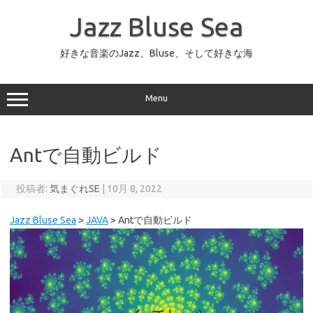
コ
ン
Jazz Bluse Sea
テ
ン
ツ
へ
好きな音楽のJazz、Bluse、そして好きな海
ス
キ
ッ
プ
Menu
Antで自動ビルド
投稿者:
気まぐれSE
|
10月 8, 2022
Jazz Bluse Sea
>
JAVA
>
Antで自動ビルド