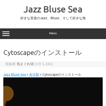
コ
ン
Jazz Bluse Sea
テ
ン
ツ
へ
好きな音楽のJazz、Bluse、そして好きな海
ス
キ
ッ
プ
Menu
Cytoscapeのインストール
投稿者:
気まぐれSE
|
3月 5, 2022
Jazz Bluse Sea
>
未分類
>
Cytoscapeのインストール