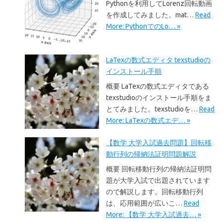
Pythonを利用してLorenz回転動画
を作成してみました。mat…
Read
More: PythonでのLo… »
LaTexの数式エディタ texstudioの
インストール手順
概要 LaTexの数式エディタである
texstudioのインストール手順をま
とてみました。texstudioを…
Read
More: LaTexの数式エデ… »
【数学 大学入試過去問題】回転移
動行列の帰納法証明問題解説
概要 回転移動行列の帰納法証明問
題が大学入試で出題されています
ので解説します。回転移動行列
は、応用範囲が広いこ…
Read
More: 【数学 大学入試過去… »