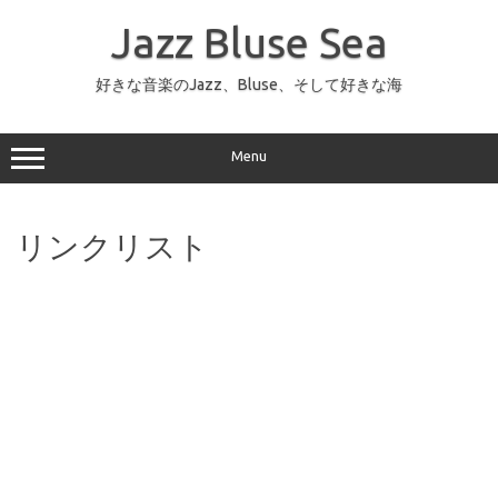
コ
ン
Jazz Bluse Sea
テ
ン
ツ
へ
好きな音楽のJazz、Bluse、そして好きな海
ス
キ
ッ
プ
Menu
リンクリスト