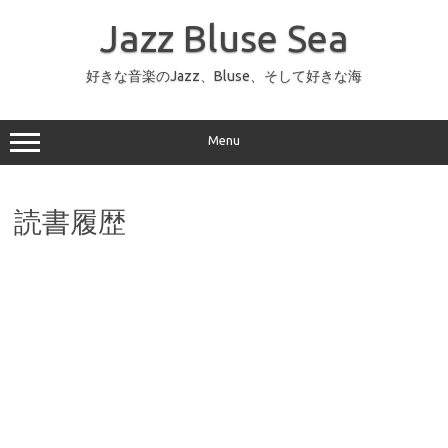
コ
ン
Jazz Bluse Sea
テ
ン
ツ
へ
好きな音楽のJazz、Bluse、そして好きな海
ス
キ
ッ
プ
Menu
読書履歴