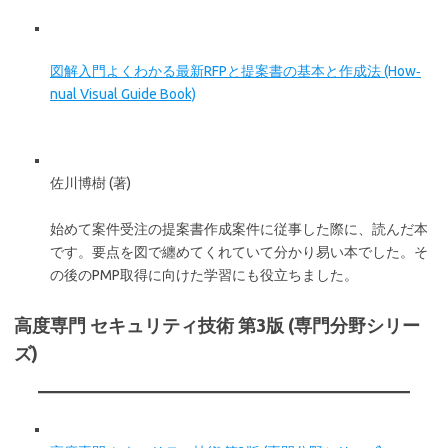
図解入門よくわかる最新RFPと提案書の基本と作成法 (How‐
nual Visual Guide Book)
佐川博樹 (著)
始めて案件受注の提案書作成案件に従事した際に、読んだ本
です。要点を図で纏めてくれていて分かり易い本でした。そ
の後のPMP取得に向けた学習にも役立ちました。
高度専門 セキュリティ技術 第3版 (専門分野シリー
ズ)