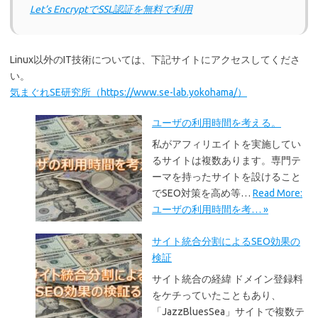
Let’s EncryptでSSL認証を無料で利用
Linux以外のIT技術については、下記サイトにアクセスしてくださ
い。
気まぐれSE研究所（https://www.se-lab.yokohama/）
ユーザの利用時間を考える。
私がアフィリエイトを実施してい
るサイトは複数あります。専門テ
ーマを持ったサイトを設けること
でSEO対策を高め等…
Read More:
ユーザの利用時間を考… »
サイト統合分割によるSEO効果の
検証
サイト統合の経緯 ドメイン登録料
をケチっていたこともあり、
「JazzBluesSea」サイトで複数テ