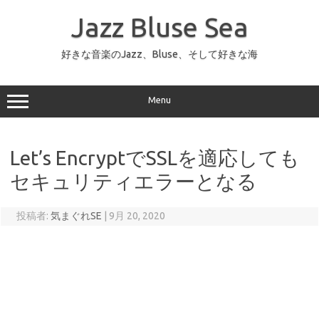
コ
ン
Jazz Bluse Sea
テ
ン
ツ
へ
好きな音楽のJazz、Bluse、そして好きな海
ス
キ
ッ
プ
Menu
Let’s EncryptでSSLを適応しても
セキュリティエラーとなる
投稿者:
気まぐれSE
|
9月 20, 2020