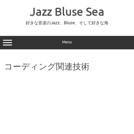
コ
ン
Jazz Bluse Sea
テ
ン
ツ
へ
好きな音楽のJazz、Bluse、そして好きな海
ス
キ
ッ
プ
Menu
コーディング関連技術