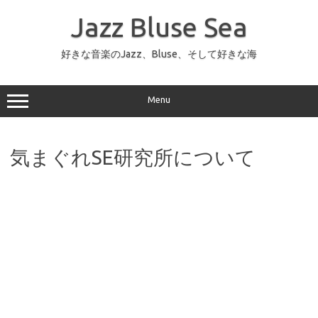
コ
ン
Jazz Bluse Sea
テ
ン
ツ
へ
好きな音楽のJazz、Bluse、そして好きな海
ス
キ
ッ
プ
Menu
気まぐれSE研究所について