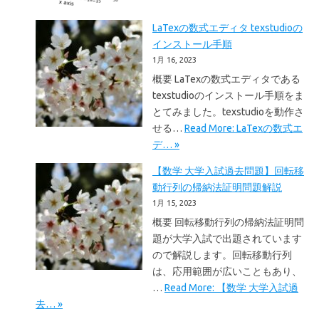
LaTexの数式エディタ texstudioの
インストール手順
1月 16, 2023
概要 LaTexの数式エディタである
texstudioのインストール手順をま
とてみました。texstudioを動作さ
せる…
Read More: LaTexの数式エ
デ… »
【数学 大学入試過去問題】回転移
動行列の帰納法証明問題解説
1月 15, 2023
概要 回転移動行列の帰納法証明問
題が大学入試で出題されています
ので解説します。回転移動行列
は、応用範囲が広いこともあり、
…
Read More: 【数学 大学入試過
去… »