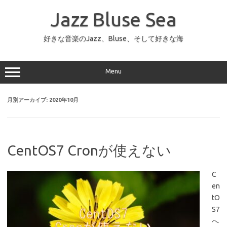
コ
ン
Jazz Bluse Sea
テ
ン
ツ
へ
好きな音楽のJazz、Bluse、そして好きな海
ス
キ
ッ
プ
Menu
月別アーカイブ:
2020年10月
CentOS7 Cronが使えない
C
en
tO
S7
へ