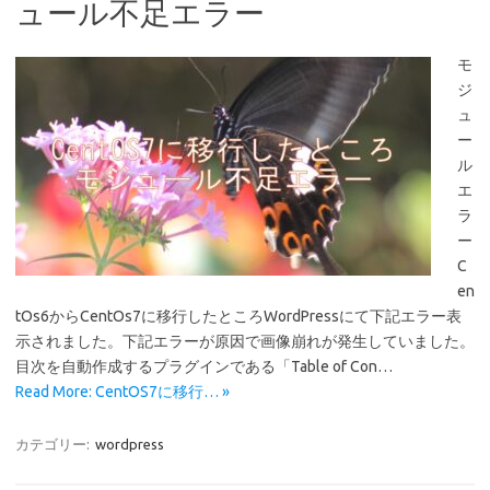
ュール不足エラー
モ
ジ
ュ
ー
ル
エ
ラ
ー
C
en
tOs6からCentOs7に移行したところWordPressにて下記エラー表
示されました。下記エラーが原因で画像崩れが発生していました。
目次を自動作成するプラグインである「Table of Con…
Read More: CentOS7に移行… »
カテゴリー:
wordpress