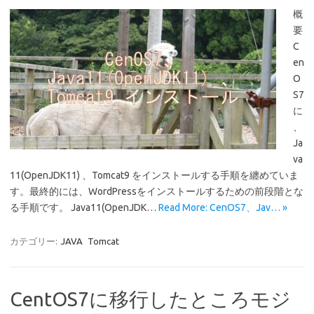
概
要
C
en
O
S7
に
、
Ja
va
11(OpenJDK11) 、Tomcat9 をインストールする手順を纏めていま
す。最終的には、WordPressをインストールするための前段階とな
る手順です。 Java11(OpenJDK…
Read More: CenOS7、Jav… »
カテゴリー:
JAVA
Tomcat
CentOS7に移行したところモジ