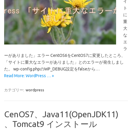
イ
ト
に
重
大
な
エ
ラ
ーがありました」エラー CentOS6をCentOS7に変更したところ、
「サイトに重大なエラーがありました」とのエラーが発生しまし
た。 wp-config.phpのWP_DEBUG設定をfalseから…
Read More: WordPress … »
カテゴリー:
wordpress
CenOS7、Java11(OpenJDK11)
、Tomcat9 インストール