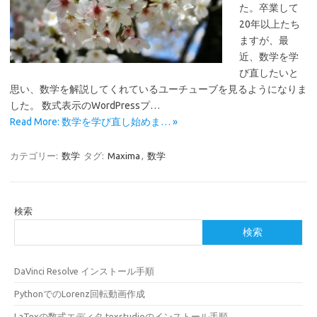
た。卒業して
20年以上たち
ますが、最
近、数学を学
び直したいと
思い、数学を解説してくれているユーチューブを見るようになりま
した。 数式表示のWordPressプ…
Read More: 数学を学び直し始めま… »
カテゴリー:
数学
タグ:
Maxima
,
数学
検索
検索
DaVinci Resolve インストール手順
PythonでのLorenz回転動画作成
LaTexの数式エディタ texstudioのインストール手順