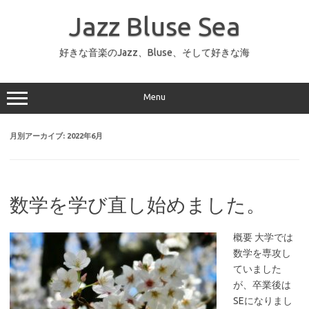
コ
ン
Jazz Bluse Sea
テ
ン
ツ
へ
好きな音楽のJazz、Bluse、そして好きな海
ス
キ
ッ
プ
Menu
月別アーカイブ:
2022年6月
数学を学び直し始めました。
概要 大学では
数学を専攻し
ていました
が、卒業後は
SEになりまし