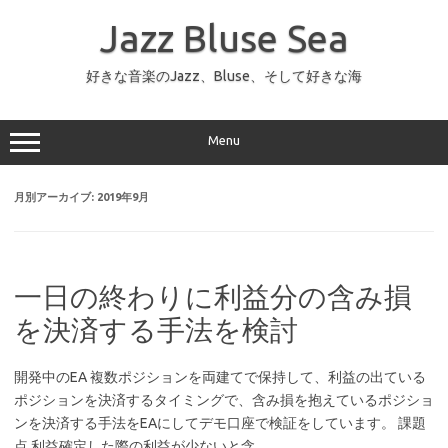
コ
ン
Jazz Bluse Sea
テ
ン
ツ
へ
好きな音楽のJazz、Bluse、そして好きな海
ス
キ
ッ
プ
Menu
月別アーカイブ:
2019年9月
一日の終わりに利益分の含み損
を決済する手法を検討
開発中のEA 複数ポジションを両建てで保持して、利益の出ている
ポジションを決済するタイミングで、含み損を抱えているポジショ
ンを決済する手法をEAにしてデモ口座で検証をしています。 課題
点 利益確定した際の利益が少ないと含…