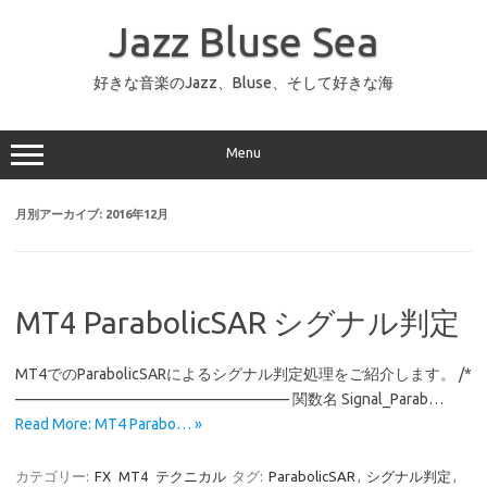
コ
ン
Jazz Bluse Sea
テ
ン
ツ
へ
好きな音楽のJazz、Bluse、そして好きな海
ス
キ
ッ
プ
Menu
月別アーカイブ:
2016年12月
MT4 ParabolicSAR シグナル判定
MT4でのParabolicSARによるシグナル判定処理をご紹介します。 /*
—————————————————— 関数名 Signal_Parab…
Read More: MT4 Parabo… »
カテゴリー:
FX
MT4
テクニカル
タグ:
ParabolicSAR
,
シグナル判定
,