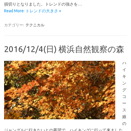
損切りとなりました。トレンドの強さを…
Read More: トレンドの大きさ »
カテゴリー:
テクニカル
2016/12/4(日) 横浜自然観察の森
ハ
イ
キ
ン
グ
コ
ー
ス
娘
の
ジャングルに行きたいとの要望で、ハイキングに行って来ました。