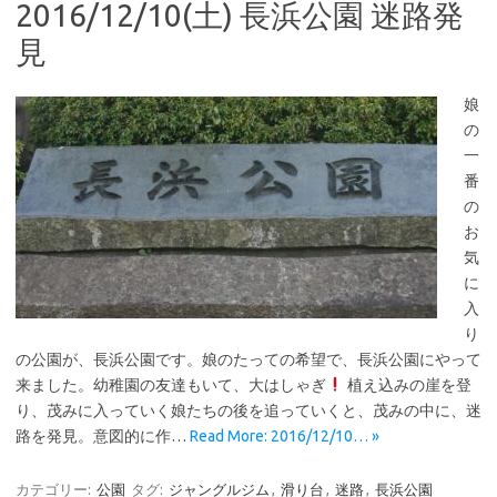
2016/12/10(土) 長浜公園 迷路発
見
娘
の
一
番
の
お
気
に
入
り
の公園が、長浜公園です。娘のたっての希望で、長浜公園にやって
来ました。幼稚園の友達もいて、大はしゃぎ
植え込みの崖を登
り、茂みに入っていく娘たちの後を追っていくと、茂みの中に、迷
路を発見。意図的に作…
Read More: 2016/12/10… »
カテゴリー:
公園
タグ:
ジャングルジム
,
滑り台
,
迷路
,
長浜公園