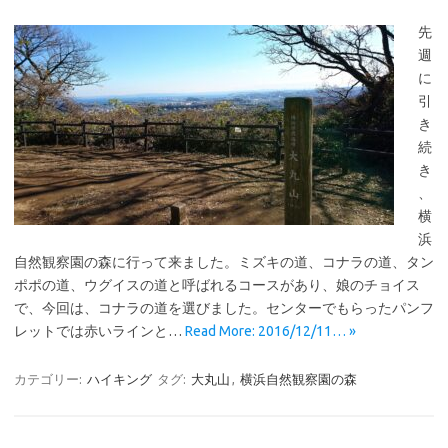
先
週
に
引
き
続
き
、
横
浜
自然観察園の森に行って来ました。ミズキの道、コナラの道、タン
ポポの道、ウグイスの道と呼ばれるコースがあり、娘のチョイス
で、今回は、コナラの道を選びました。センターでもらったパンフ
レットでは赤いラインと…
Read More: 2016/12/11… »
カテゴリー:
ハイキング
タグ:
大丸山
,
横浜自然観察園の森