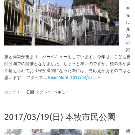
、
春
先
に
兄
弟
の
家
族と両親が集まり、バーベキューをしています。今年は、こども自
然公園での開催となりました。ちょっと早いのですが、桜の木が多
く植えられており桜が満開になった際には、見応えがあるのではと
思います。 アクセス…
Read More: 2017/03/25… »
カテゴリー:
公園
タグ:
バーベキュー
2017/03/19(日) 本牧市民公園
機