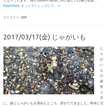
となっています。残り20UDPの取得に向け新しい口座の受講…
Read More: ネットラーニングにて… »
カテゴリー:
UDP
2017/03/17(金) じゃがいも
じ
ゃ
が
い
も
の
発
芽
２
月
に、娘とじゃがいもを埋めたところ、芽がでてきました。昨年に引