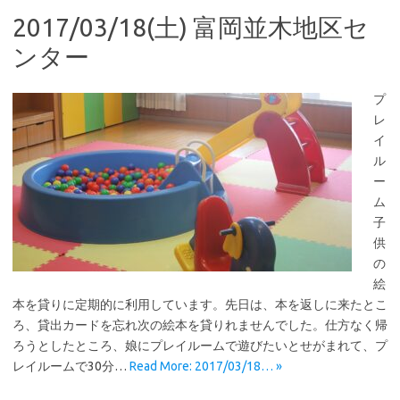
2017/03/18(土) 富岡並木地区セ
ンター
プ
レ
イ
ル
ー
ム
子
供
の
絵
本を貸りに定期的に利用しています。先日は、本を返しに来たとこ
ろ、貸出カードを忘れ次の絵本を貸りれませんでした。仕方なく帰
ろうとしたところ、娘にプレイルームで遊びたいとせがまれて、プ
レイルームで30分…
Read More: 2017/03/18… »