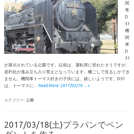
関
車
D
51
機
関
車
D
51
が展示されている公園です。以前は、運転席に登れたそうですが、
老朽化が進み立ち入り禁止となっています。柵ごしで見るしかでき
ません。機関車トーマス好きの子供には、嬉しいようです。D51
は、トーマスに…
Read More: 2017/03/19… »
カテゴリー:
公園
2017/03/18(土)プラパンでペン