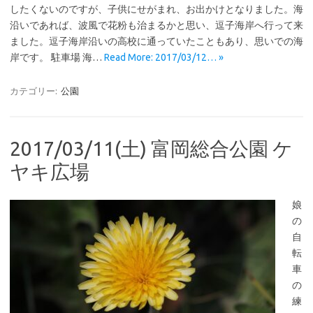
したくないのですが、子供にせがまれ、お出かけとなりました。海
沿いであれば、波風で花粉も治まるかと思い、逗子海岸へ行って来
ました。逗子海岸沿いの高校に通っていたこともあり、思いでの海
岸です。 駐車場 海…
Read More: 2017/03/12… »
カテゴリー:
公園
2017/03/11(土) 富岡総合公園 ケ
ヤキ広場
娘
の
自
転
車
の
練