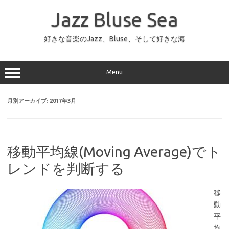
コ
ン
Jazz Bluse Sea
テ
ン
ツ
へ
好きな音楽のJazz、Bluse、そして好きな海
ス
キ
ッ
プ
Menu
月別アーカイブ:
2017年3月
移動平均線(Moving Average)でト
レンドを判断する
移
動
平
均