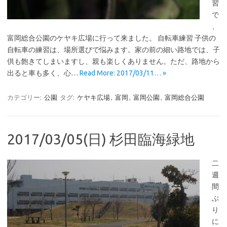
習
で
、
富岡総合公園のケヤキ広場に行って来ました。 自転車練習 子供の
自転車の練習は、場所選びで悩みます。家の前の細い路地では、子
供も飽きてしまいますし、親も楽しくありません。ただ、路地から
出ると車も多く、心…
Read More: 2017/03/11… »
カテゴリー:
公園
タグ:
ケヤキ広場
,
富岡
,
富岡公園
,
富岡総合公園
2017/03/05(日) 杉田臨海緑地
二
週
間
ぶ
り
に