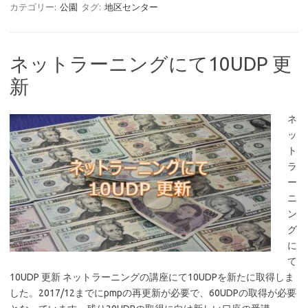
カテゴリー:
公園
タグ:
地区センター
ネットラーニングにて10UDP 更
新
ネ
ッ
ト
ラ
ー
ニ
ン
グ
に
て
10UDP 更新 ネットラーニングの講座にて10UDPを新たに取得しま
した。2017/12までにpmpの再更新が必要で、60UDPの取得が必要