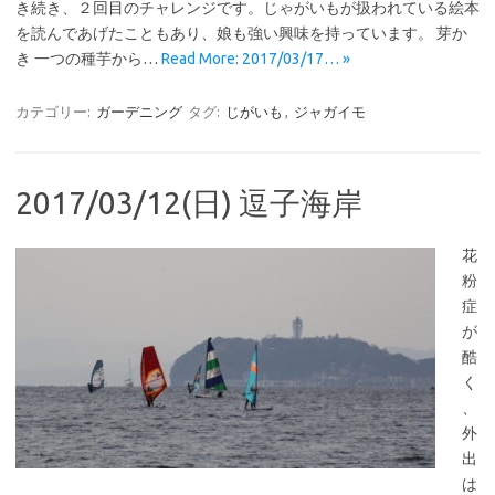
き続き、２回目のチャレンジです。じゃがいもが扱われている絵本
を読んであげたこともあり、娘も強い興味を持っています。 芽か
き 一つの種芋から…
Read More: 2017/03/17… »
カテゴリー:
ガーデニング
タグ:
じがいも
,
ジャガイモ
2017/03/12(日) 逗子海岸
花
粉
症
が
酷
く
、
外
出
は