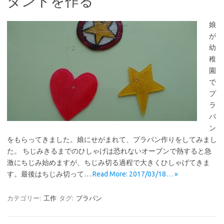
ダントを作る
娘
が
幼
稚
園
で
プ
ラ
パ
ン
をもらってきました。娘にせがまれて、プラパン作りをしてみまし
た。 ちじみきるまでのひしゃげは恐れないオーブンで熱すると急
激にちじみ始めますが、ちじみ切る過程で大きくひしゃげてきま
す。最後はちじみ切って…
Read More: 2017/03/18… »
カテゴリー:
工作
タグ:
プラパン