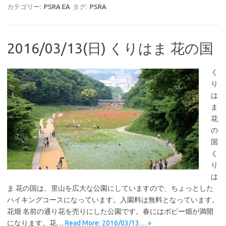
カテゴリー:
PSRA EA
タグ:
PSRA
2016/03/13(日) くりはま 花の国
く
り
は
ま
花
の
国
く
り
は
ま 花の国は、里山を広大な公園にしていますので、ちょっとした
ハイキングコースになっています。入園料は無料となっています。
花畑 名前の通り花を売りにした公園です。春にはポピー畑が満開
になります。花…
Read More: 2016/03/13… »