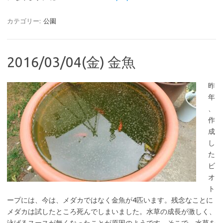
カテゴリー:
公園
2016/03/04(金) 金魚
昨
年
、
作
成
し
た
ビ
オ
ト
ープには、今は、メダカではなく金魚が4匹います。残念なことに
メダカは試したところ死んでしまいました。水草の成長が激しく、