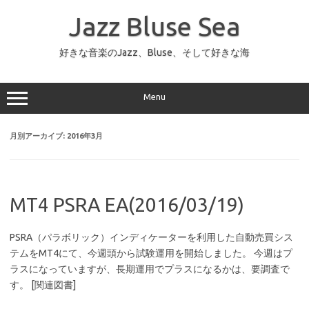
コ
ン
Jazz Bluse Sea
テ
ン
ツ
へ
好きな音楽のJazz、Bluse、そして好きな海
ス
キ
ッ
プ
Menu
月別アーカイブ:
2016年3月
MT4 PSRA EA(2016/03/19)
PSRA（パラボリック）インディケーターを利用した自動売買シス
テムをMT4にて、今週頭から試験運用を開始しました。 今週はプ
ラスになっていますが、長期運用でプラスになるかは、要調査で
す。 [関連図書]