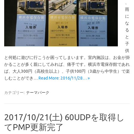
、
雨
に
な
る
と
子
供
と何処に遊びに行こうか困ってしまいます。室内施設は、お金が掛
かることが多く親にしてみれば、痛手です。横浜市電保存館であれ
ば、大人300円（高校生以上）、子供100円（3歳から中学生）で楽
しむことができ…
Read More: 2016/11/28… »
カテゴリー:
テーマパーク
2017/10/21(土) 60UDPを取得し
てPMP更新完了