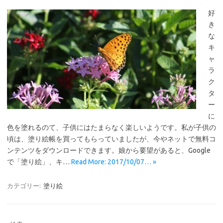
好
き
な
キ
ャ
ラ
ク
タ
ー
に
色を塗れるのて、子供にはたまらなく楽しいようです。私が子供の
頃は、塗り絵帳を買ってもらっていましたが、今やネットで無料コ
ンテンツをダウンロードできます。娘から要望があると、Google
で「塗り絵」、キ…
Read More: 2017/10/07… »
カテゴリー:
塗り絵