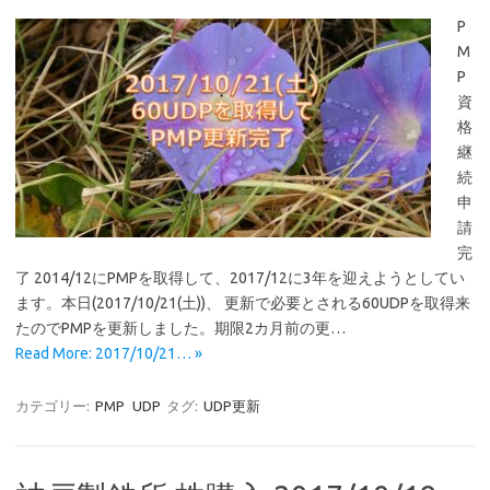
P
M
P
資
格
継
続
申
請
完
了 2014/12にPMPを取得して、2017/12に3年を迎えようとしてい
ます。本日(2017/10/21(土))、 更新で必要とされる60UDPを取得来
たのでPMPを更新しました。期限2カ月前の更…
Read More: 2017/10/21… »
カテゴリー:
PMP
UDP
タグ:
UDP更新