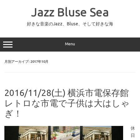
コ
ン
Jazz Bluse Sea
テ
ン
ツ
へ
好きな音楽のJazz、Bluse、そして好きな海
ス
キ
ッ
プ
Menu
月別アーカイブ:
2017年10月
2016/11/28(土) 横浜市電保存館
レトロな市電で子供は大はしゃ
ぎ！
休
日