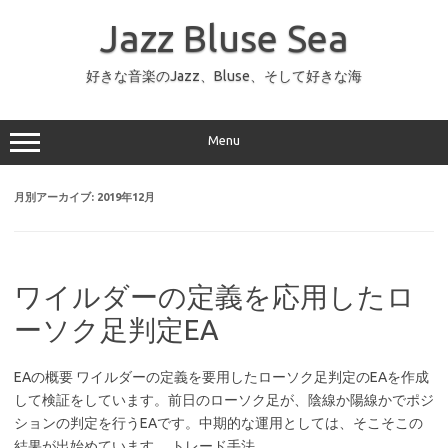
コ
ン
Jazz Bluse Sea
テ
ン
ツ
へ
好きな音楽のJazz、Bluse、そして好きな海
ス
キ
ッ
プ
Menu
月別アーカイブ:
2019年12月
ワイルダーの定義を応用したロ
ーソク足判定EA
EAの概要 ワイルダーの定義を要用したローソク足判定のEAを作成
して検証をしています。前日のローソク足が、陰線か陽線かでポジ
ションの判定を行うEAです。中期的な運用としては、そこそこの
結果が出始めています。 トレード手法…