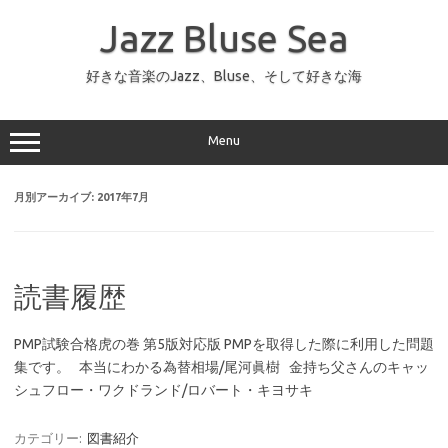
コ
ン
Jazz Bluse Sea
テ
ン
ツ
へ
好きな音楽のJazz、Bluse、そして好きな海
ス
キ
ッ
プ
Menu
月別アーカイブ:
2017年7月
読書履歴
PMP試験合格虎の巻 第5版対応版 PMPを取得した際に利用した問題
集です。 本当にわかる為替相場/尾河眞樹 金持ち父さんのキャッ
シュフロー・ワクドランド/ロバート・キヨサキ
カテゴリー:
図書紹介