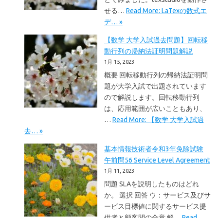
せる…
Read More: LaTexの数式エ
デ… »
【数学 大学入試過去問題】回転移
動行列の帰納法証明問題解説
1月 15, 2023
概要 回転移動行列の帰納法証明問
題が大学入試で出題されています
ので解説します。回転移動行列
は、応用範囲が広いこともあり、
…
Read More: 【数学 大学入試過
去… »
基本情報技術者令和3年免除試験
午前問56 Service Level Agreement
1月 11, 2023
問題 SLAを説明したものはどれ
か。 選択 回答 ウ：サービス及びサ
ービス目標値に関するサービス提
供者と顧客間の合意 解…
Read