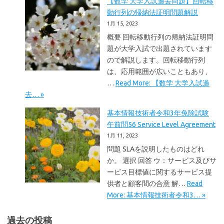
【数学 大学入試過去問題】回転移
動行列の帰納法証明問題解説
1月 15, 2023
概要 回転移動行列の帰納法証明問
題が大学入試で出題されています
ので解説します。回転移動行列
は、応用範囲が広いこともあり、
…
Read More: 【数学 大学入試過
去… »
基本情報技術者令和3年免除試験
午前問56 Service Level Agreement
1月 11, 2023
問題 SLAを説明したものはどれ
か。 選択 回答 ウ：サービス及びサ
ービス目標値に関するサービス提
供者と顧客間の合意 解…
Read
More: 基本情報技術者令和3… »
過去の投稿