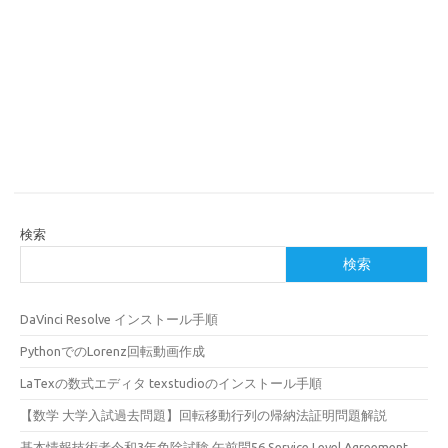
検索
検索
DaVinci Resolve インストール手順
PythonでのLorenz回転動画作成
LaTexの数式エディタ texstudioのインストール手順
【数学 大学入試過去問題】回転移動行列の帰納法証明問題解説
基本情報技術者令和3年免除試験 午前問56 Service Level Agreement