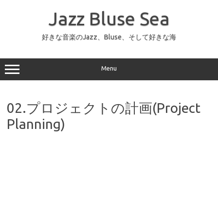
コ
ン
Jazz Bluse Sea
テ
ン
ツ
へ
好きな音楽のJazz、Bluse、そして好きな海
ス
キ
ッ
プ
Menu
02.プロジェクトの計画(Project
Planning)