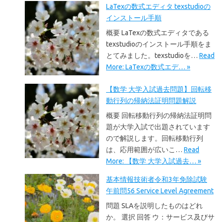
LaTexの数式エディタ texstudioの
インストール手順
概要 LaTexの数式エディタである
texstudioのインストール手順をま
とてみました。texstudioを…
Read
More: LaTexの数式エデ… »
【数学 大学入試過去問題】回転移
動行列の帰納法証明問題解説
概要 回転移動行列の帰納法証明問
題が大学入試で出題されています
ので解説します。回転移動行列
は、応用範囲が広いこ…
Read
More: 【数学 大学入試過去… »
基本情報技術者令和3年免除試験
午前問56 Service Level Agreement
問題 SLAを説明したものはどれ
か。 選択 回答 ウ：サービス及びサ