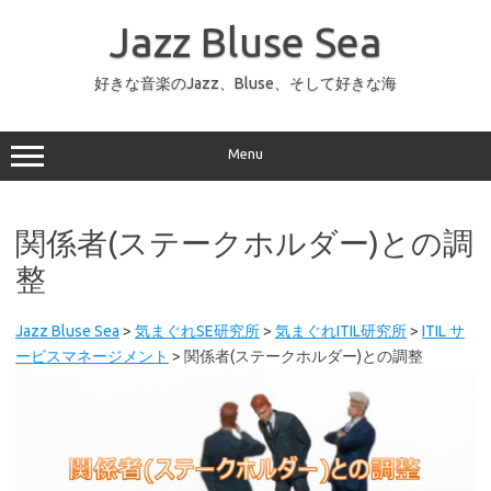
コ
ン
Jazz Bluse Sea
テ
ン
ツ
へ
好きな音楽のJazz、Bluse、そして好きな海
ス
キ
ッ
プ
Menu
関係者(ステークホルダー)との調
整
Jazz Bluse Sea
>
気まぐれSE研究所
>
気まぐれITIL研究所
>
ITIL サ
ービスマネージメント
>
関係者(ステークホルダー)との調整