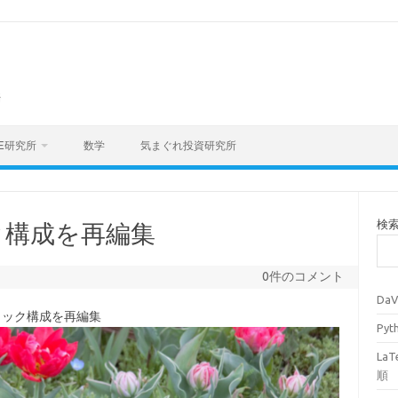
海
E研究所
数学
気まぐれ投資研究所
検
ック構成を再編集
0件のコメント
Da
のブロック構成を再編集
Py
La
順