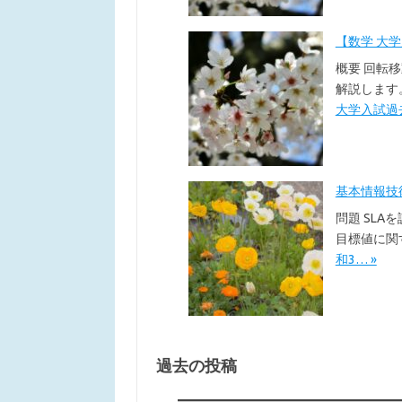
【数学 大
概要 回転
解説します
大学入試過去
基本情報技術者
問題 SLA
目標値に関
和3… »
過去の投稿