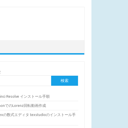
索
検索
Vinci Resolve インストール手順
thonでのLorenz回転動画作成
Texの数式エディタ texstudioのインストール手