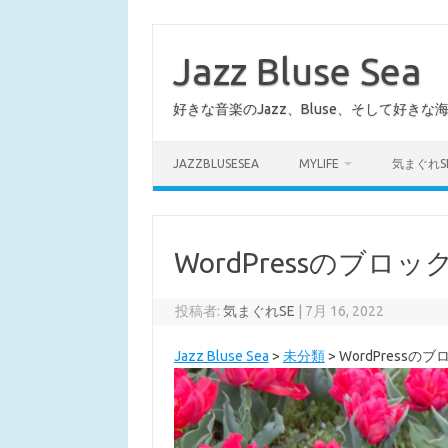
コ
ン
テ
Jazz Bluse Sea
ン
ツ
へ
好きな音楽のJazz、Bluse、そして好きな
ス
キ
ッ
プ
JAZZBLUSESEA
MYLIFE
気まぐれS
WordPressのブロ
投稿者:
気まぐれSE
|
7月 16, 2022
Jazz Bluse Sea
>
未分類
>
WordPress