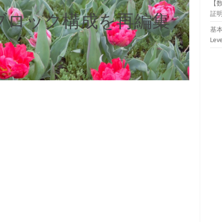
【
証
sのブロック構成を再編集
基本
Lev