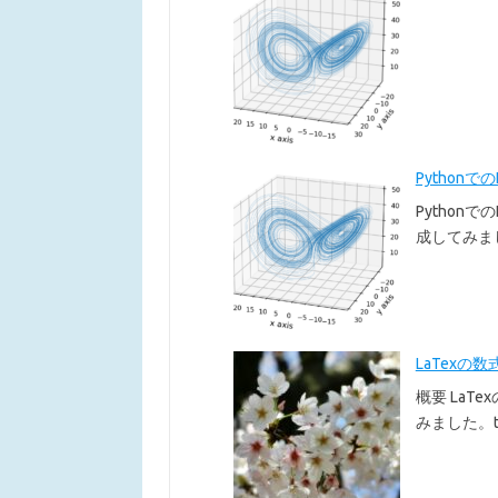
Pythonで
Pythonで
成してみま
LaTexの数
概要 LaT
みました。te