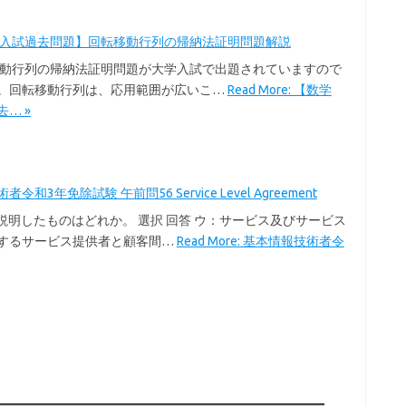
学入試過去問題】回転移動行列の帰納法証明問題解説
移動行列の帰納法証明問題が大学入試で出題されていますので
。回転移動行列は、応用範囲が広いこ…
Read More: 【数学
… »
令和3年免除試験 午前問56 Service Level Agreement
を説明したものはどれか。 選択 回答 ウ：サービス及びサービス
するサービス提供者と顧客間…
Read More: 基本情報技術者令