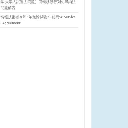
数学 大学入試過去問題】回転移動行列の帰納法
明問題解説
情報技術者令和3年免除試験 午前問56 Service
el Agreement