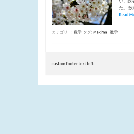
い、数
た。 数
Read 
カテゴリー:
数学
タグ:
Maxima
,
数学
custom footer text left