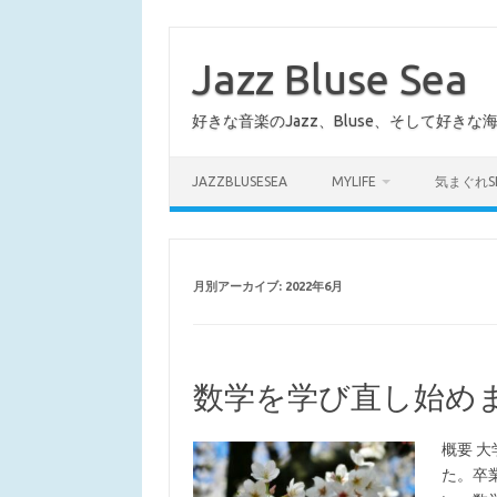
コ
ン
テ
Jazz Bluse Sea
ン
ツ
へ
好きな音楽のJazz、Bluse、そして好きな
ス
キ
ッ
プ
JAZZBLUSESEA
MYLIFE
気まぐれS
月別アーカイブ:
2022年6月
数学を学び直し始め
概要 
た。卒