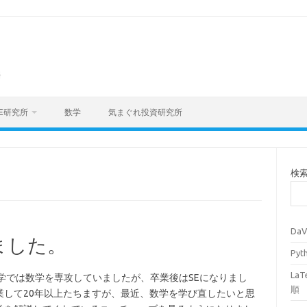
海
E研究所
数学
気まぐれ投資研究所
検
Da
ました。
Py
La
大学では数学を専攻していましたが、卒業後はSEになりまし
順
業して20年以上たちますが、最近、数学を学び直したいと思