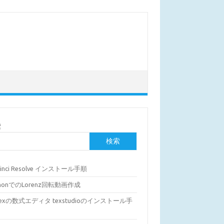
索
検索
Vinci Resolve インストール手順
thonでのLorenz回転動画作成
Texの数式エディタ texstudioのインストール手