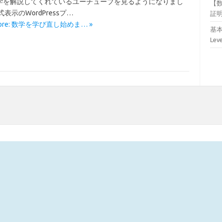
学を解説してくれているユーチューブを見るようになりまし
【
式表示のWordPressプ…
証
More: 数学を学び直し始めま… »
基本
Lev