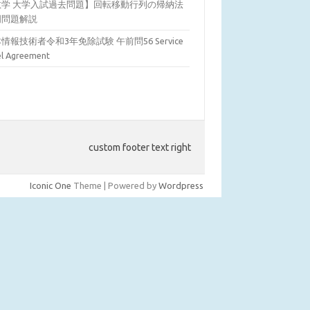
数学 大学入試過去問題】回転移動行列の帰納法
明問題解説
情報技術者令和3年免除試験 午前問56 Service
el Agreement
custom footer text right
Iconic One
Theme | Powered by
Wordpress