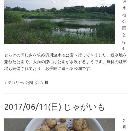
遊
水
地
公
園
と
は
せ
せらぎの涼しさを求め境川遊水地公園へ行ってきました。遊水地を
兼ねた公園で、大雨の際には公園が水没するようです。無料の駐車
場も完備されており、お手軽に遊べる公園です。
カテゴリー:
公園
タグ:
川
2017/06/11(日) じゃがいも
２
月