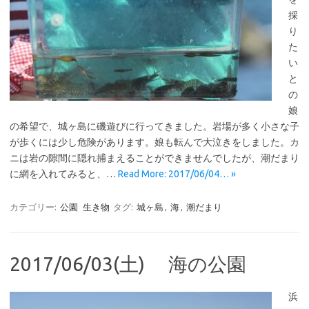
採
り
た
い
と
の
娘
の希望で、城ヶ島に磯遊びに行ってきました。岩場が多く小さな子
が歩くには少し危険があります。娘も転んで大泣きをしました。カ
ニは岩の隙間に隠れ捕まえることができませんでしたが、潮だまり
に網を入れてみると、…
Read More: 2017/06/04… »
カテゴリー:
公園
生き物
タグ:
城ヶ島
,
海
,
潮だまり
2017/06/03(土) 海の公園
浜