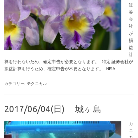
証
券
会
社
が
損
益
計
算を行わないため、確定申告が必要となります。 特定 証券会社が
損益計算を行うため、確定申告が不要となります。 NISA
カテゴリー:
テクニカル
2017/06/04(日) 城ヶ島
カ
ニ
を