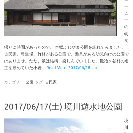
ー
ヒ
ー
の
朝
食
帰りに時間があったので、 本郷ふじやま公園を訪れてみました。
古民家、弓道場、竹林がある公園で、遊具がある幼児向けの公園で
はありませ。ただ、娘は結構、楽しんでいました。鍛冶ヶ谷村の名
主を勤めていた小岩…
Read More: 2017/06/18… »
カテゴリー:
公園
タグ:
古民家
2017/06/17(土) 境川遊水地公園
境
川