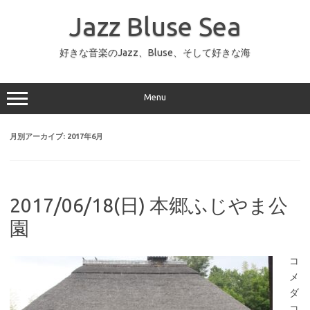
コ
ン
Jazz Bluse Sea
テ
ン
ツ
へ
好きな音楽のJazz、Bluse、そして好きな海
ス
キ
ッ
プ
Menu
月別アーカイブ:
2017年6月
2017/06/18(日) 本郷ふじやま公
園
コ
メ
ダ
コ