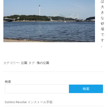
は
大
き
な
砂
場
で
す
。
カテゴリー:
公園
タグ:
海の公園
検索
検索
DaVinci Resolve インストール手順