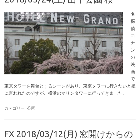
名
探
偵
コ
ナ
ン
の
映
画
で
東京タワーを舞台とするシーンがあり、東京タワーに行きたいと娘
に言われたのですが、横浜のマリンタワーに行ってきました。
カテゴリー:
公園
FX 2018/03/12(月) 窓開けからの