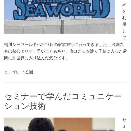
み
を
利
用
し
て
鴨川シーワールドへ1泊2日の家族旅行に行ってきました。房総の
春は都心より少し早いこともあり、海ほたるを渡り千葉に入った瞬
間に別世界に入り込んだ気分です。
カテゴリー:
公園
セミナーで学んだコミュニケー
ション技術
セ
ミ