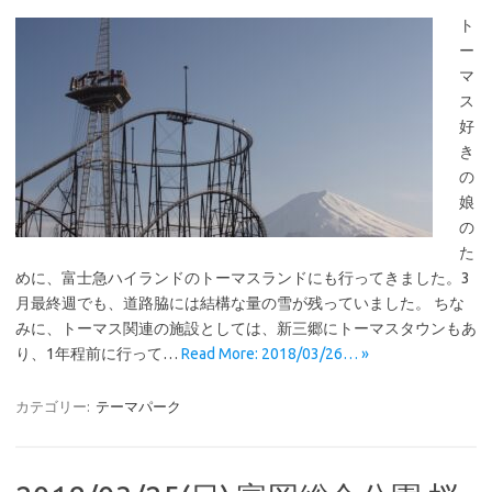
ト
ー
マ
ス
好
き
の
娘
の
た
めに、富士急ハイランドのトーマスランドにも行ってきました。3
月最終週でも、道路脇には結構な量の雪が残っていました。 ちな
みに、トーマス関連の施設としては、新三郷にトーマスタウンもあ
り、1年程前に行って…
Read More: 2018/03/26… »
カテゴリー:
テーマパーク