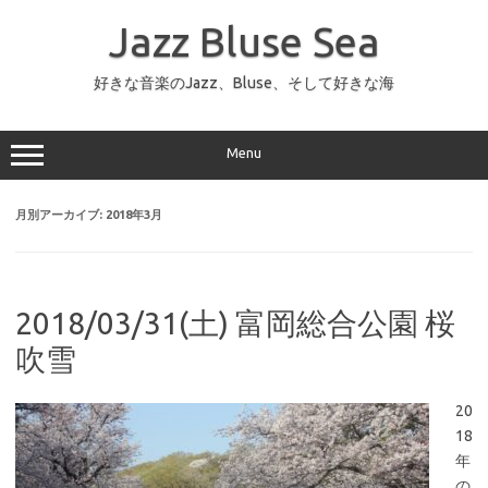
コ
ン
Jazz Bluse Sea
テ
ン
ツ
へ
好きな音楽のJazz、Bluse、そして好きな海
ス
キ
ッ
プ
Menu
月別アーカイブ:
2018年3月
2018/03/31(土) 富岡総合公園 桜
吹雪
20
18
年
の