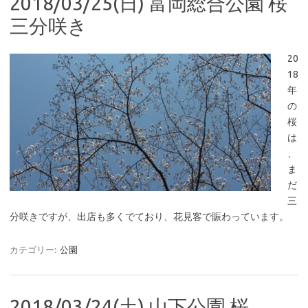
2018/03/25(日) 富岡総合公園 桜
三分咲き
20
18
年
の
桜
は
、
ま
だ
三
分咲きですが、出店も多くでており、花見客で賑わっています。
カテゴリー:
公園
2018/03/24(土) 山下公園 桜