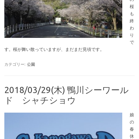
桜
も
終
わ
り
で
す。桜が舞い散っていますが、まだまだ見頃です。
カテゴリー:
公園
2018/03/29(木) 鴨川シーワール
ド シャチショウ
娘
の
春
休