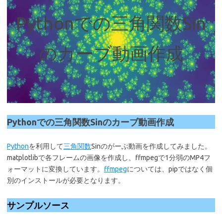
Pythonでの三角関数Sin
のカーブ動画作成
Pythonでの三角関数Sinのカーブ動画作成
Python
を利用して
三角関数
Sinのがーぶ動画を作成してみました。
matplotlibで各フレームの画像を作成し、ffmpegで1分弱のMP4フ
ォーマットに変換しています。
ffmpeg
については、pipではなく個
別のインストールが必要となります。
サンプルソース