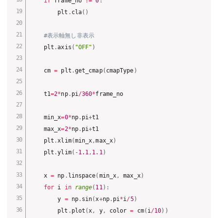
if
 frame_no 
!=
0
:
        plt
.
cla
(
)
#表示軸無し非表示
    plt
.
axis
(
"OFF"
)
    cm 
=
 plt
.
get_cmap
(
cmapType
)
    t1
=
2
*
np
.
pi
/
360
*
frame_no

    min_x
=
0
*
np
.
pi
+
t1

    max_x
=
2
*
np
.
pi
+
t1

    plt
.
xlim
(
min_x
,
max_x
)
    plt
.
ylim
(
-
1.1
,
1.1
)
    x 
=
 np
.
linspace
(
min_x
,
 max_x
)
for
 i 
in
range
(
11
)
:
        y 
=
 np
.
sin
(
x
+
np
.
pi
*
i
/
5
)
        plt
.
plot
(
x
,
 y
,
 color 
=
 cm
(
i
/
10
)
)