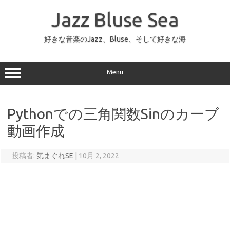
コ
ン
Jazz Bluse Sea
テ
ン
ツ
へ
好きな音楽のJazz、Bluse、そして好きな海
ス
キ
ッ
プ
Menu
Pythonでの三角関数Sinのカーブ
動画作成
投稿者:
気まぐれSE
|
10月 2, 2022