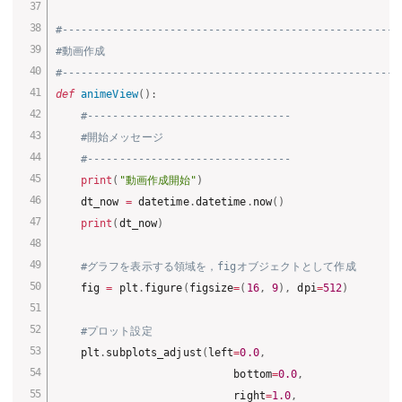
#-----------------------------------------------------
#動画作成
#-----------------------------------------------------
def
animeView
(
)
:
#--------------------------------
#開始メッセージ
#--------------------------------
print
(
"動画作成開始"
)
    dt_now 
=
 datetime
.
datetime
.
now
(
)
print
(
dt_now
)
#グラフを表示する領域を，figオブジェクトとして作成
    fig 
=
 plt
.
figure
(
figsize
=
(
16
,
9
)
,
 dpi
=
512
)
#プロット設定
    plt
.
subplots_adjust
(
left
=
0.0
,
                            bottom
=
0.0
,
                            right
=
1.0
,