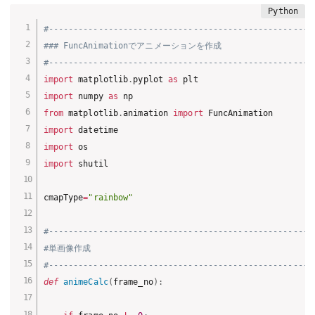
#-----------------------------------------------------
### FuncAnimationでアニメーションを作成
#-----------------------------------------------------
import
 matplotlib
.
pyplot 
as
import
 numpy 
as
from
 matplotlib
.
animation 
import
import
import
import
 shutil

cmapType
=
"rainbow"
#-----------------------------------------------------
#単画像作成
#-----------------------------------------------------
def
animeCalc
(
frame_no
)
: