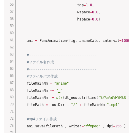
                            top
=
1.0
,
                            wspace
=
0.0
,
                            hspace
=
0.0
)
    ani 
=
 FuncAnimation
(
fig
,
 animeCalc
,
 interval
=
1000
/
#--------------------------------
#ファイル名作成
#--------------------------------
#ファイルパス作成
    fileMainNm 
=
"anime"
    fileMainNm 
+=
"_"
    fileMainNm 
+=
str
(
dt_now
.
strftime
(
'%Y%m%d%H%M%S'
)
)
    filePath 
=
  outDir 
+
"/"
+
 fileMainNm
+
".mp4"
#mp4ファイル作成
    ani
.
save
(
filePath 
,
 writer
=
"ffmpeg"
,
 dpi
=
256
)