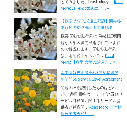
とてみました。texstudioを…
Read
More: LaTexの数式エデ… »
【数学 大学入試過去問題】回転移
動行列の帰納法証明問題解説
概要 回転移動行列の帰納法証明問
題が大学入試で出題されています
ので解説します。回転移動行列
は、応用範囲が広いこ…
Read
More: 【数学 大学入試過去… »
基本情報技術者令和3年免除試験
午前問56 Service Level Agreement
問題 SLAを説明したものはどれ
か。 選択 回答 ウ：サービス及びサ
ービス目標値に関するサービス提
供者と顧客間…
Read More: 基本情
報技術者令和3… »