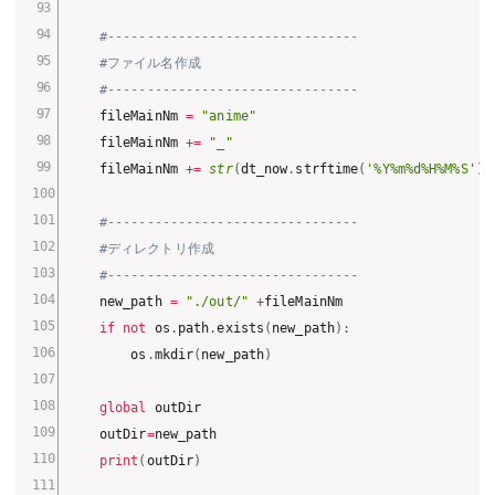
#--------------------------------
#ファイル名作成
#--------------------------------
    fileMainNm 
=
"anime"
    fileMainNm 
+=
"_"
    fileMainNm 
+=
str
(
dt_now
.
strftime
(
'%Y%m%d%H%M%S'
)
)
#--------------------------------
#ディレクトリ作成
#--------------------------------
    new_path 
=
"./out/"
+
fileMainNm

if
not
 os
.
path
.
exists
(
new_path
)
:
        os
.
mkdir
(
new_path
)
global
 outDir

    outDir
=
new_path

print
(
outDir
)