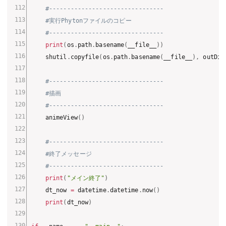
#--------------------------------
#実行Phytonファイルのコピー
#--------------------------------
print
(
os
.
path
.
basename
(
__file__
)
)
    shutil
.
copyfile
(
os
.
path
.
basename
(
__file__
)
,
 outDir
#--------------------------------
#描画
#--------------------------------
    animeView
(
)
#--------------------------------
#終了メッセージ
#--------------------------------
print
(
"メイン終了"
)
    dt_now 
=
 datetime
.
datetime
.
now
(
)
print
(
dt_now
)