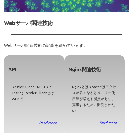
Webサーバ関連技術
Webサーバ関連技術の記事を纏めています。
API
Nginx関連技術
Restlet Client - REST API
Nginxとは Apacheはアクセ
Testing Restlet Clientとは
スが多くなるとメモリー使
WEBで
用量が増える弱点があり、
克服するために開発された
の
Read more ...
Read more ...