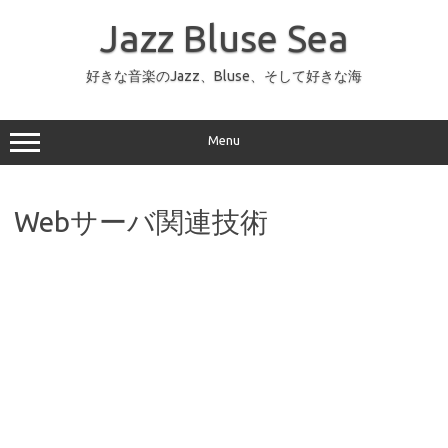
コ
ン
Jazz Bluse Sea
テ
ン
ツ
へ
好きな音楽のJazz、Bluse、そして好きな海
ス
キ
ッ
プ
Menu
Webサーバ関連技術