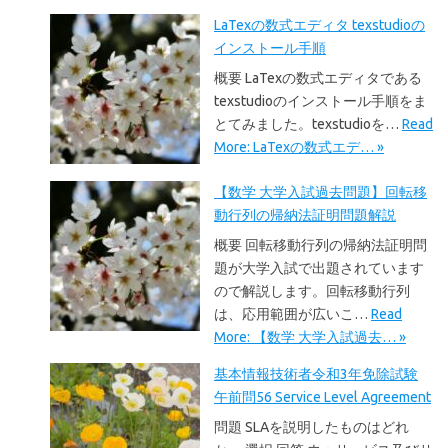
LaTexの数式エディタ texstudioの
インストール手順
概要 LaTexの数式エディタである
texstudioのインストール手順をま
とてみました。texstudioを…
Read
More: LaTexの数式エデ… »
【数学 大学入試過去問題】回転移
動行列の帰納法証明問題解説
概要 回転移動行列の帰納法証明問
題が大学入試で出題されています
ので解説します。回転移動行列
は、応用範囲が広いこ…
Read
More: 【数学 大学入試過去… »
基本情報技術者令和3年免除試験
午前問56 Service Level Agreement
問題 SLAを説明したものはどれ