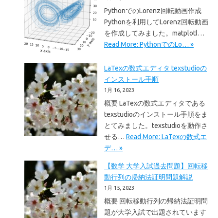
PythonでのLorenz回転動画作成
Pythonを利用してLorenz回転動画
を作成してみました。matplotl…
Read More: PythonでのLo… »
LaTexの数式エディタ texstudioの
インストール手順
1月 16, 2023
概要 LaTexの数式エディタである
texstudioのインストール手順をま
とてみました。texstudioを動作さ
せる…
Read More: LaTexの数式エ
デ… »
【数学 大学入試過去問題】回転移
動行列の帰納法証明問題解説
1月 15, 2023
概要 回転移動行列の帰納法証明問
題が大学入試で出題されています