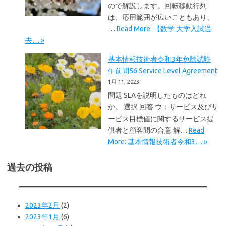
ので解説します。回転移動行列
は、応用範囲が広いこともあり、
…
Read More: 【数学 大学入試過
去… »
基本情報技術者令和3年免除試験
午前問56 Service Level Agreement
1月 11, 2023
問題 SLAを説明したものはどれ
か。 選択 回答 ウ：サービス及びサ
ービス目標値に関するサービス提
供者と顧客間の合意 解…
Read
More: 基本情報技術者令和3… »
過去の投稿
2023年2月
(2)
2023年1月
(6)