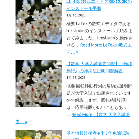
LaTexの数式エディタ texstudioの
インストール手順
1月 16, 2023
概要 LaTexの数式エディタである
texstudioのインストール手順をま
とてみました。texstudioを動作さ
せる…
Read More: LaTexの数式エ
デ… »
【数学 大学入試過去問題】回転移
動行列の帰納法証明問題解説
1月 15, 2023
概要 回転移動行列の帰納法証明問
題が大学入試で出題されています
ので解説します。回転移動行列
は、応用範囲が広いこともあり、
…
Read More: 【数学 大学入試過
去… »
基本情報技術者令和3年免除試験