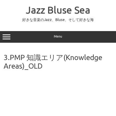
コ
ン
Jazz Bluse Sea
テ
ン
ツ
へ
好きな音楽のJazz、Bluse、そして好きな海
ス
キ
ッ
プ
Menu
3.PMP 知識エリア(Knowledge
Areas)_OLD