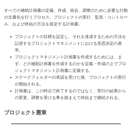
すべての補助計画書の定義、作成、統合、調整のために必要な行動
の文書化を行うプロセス。プロジェクトの実行、監視・コントロー
ル、および終結の方法を規定する計画書。
プロジェクトの目標を設定し、それを達成するための方法を
記述するプロジェクトマネジメントにおける意思決定の基
準。
プロジェクトマネジメント計画書を作成するためには、ま
ず、どの補助計画書を作成するのかを定義・作成の上でプロ
ジェクトマネジメント計画書に定義する。
ステークフォルダーの承認を受けた後、プロジェクトの実行
が開始される。
計画書は、この時点で終了するのではなく、実行の結果から
の変更、調整を受ける事を踏まえて終結まで継続される。
プロジェクト憲章