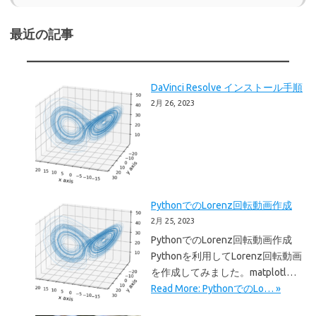
最近の記事
DaVinci Resolve インストール手順
2月 26, 2023
PythonでのLorenz回転動画作成
2月 25, 2023
PythonでのLorenz回転動画作成
Pythonを利用してLorenz回転動画
を作成してみました。matplotl…
Read More: PythonでのLo… »