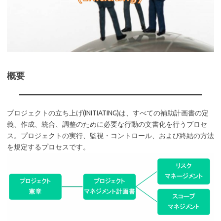
概要
プロジェクトの立ち上げ(INITIATING)は、すべての補助計画書の定
義、作成、統合、調整のために必要な行動の文書化を行うプロセ
ス。プロジェクトの実行、監視・コントロール、および終結の方法
を規定するプロセスです。