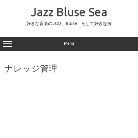
コ
ン
Jazz Bluse Sea
テ
ン
ツ
へ
好きな音楽のJazz、Bluse、そして好きな海
ス
キ
ッ
プ
Menu
ナレッジ管理