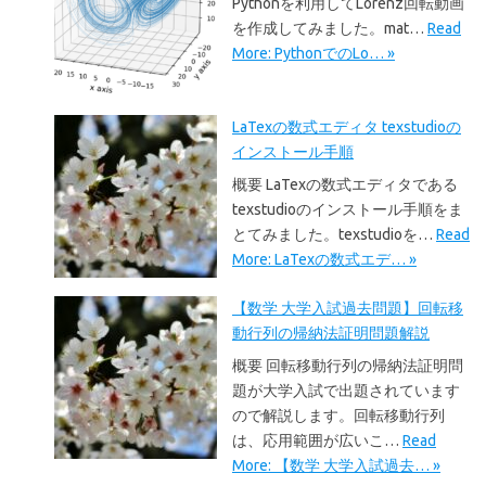
Pythonを利用してLorenz回転動画
を作成してみました。mat…
Read
More: PythonでのLo… »
LaTexの数式エディタ texstudioの
インストール手順
概要 LaTexの数式エディタである
texstudioのインストール手順をま
とてみました。texstudioを…
Read
More: LaTexの数式エデ… »
【数学 大学入試過去問題】回転移
動行列の帰納法証明問題解説
概要 回転移動行列の帰納法証明問
題が大学入試で出題されています
ので解説します。回転移動行列
は、応用範囲が広いこ…
Read
More: 【数学 大学入試過去… »