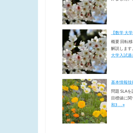
【数学 大
概要 回転
解説します
大学入試過去
基本情報技術者
問題 SLA
目標値に関
和3… »