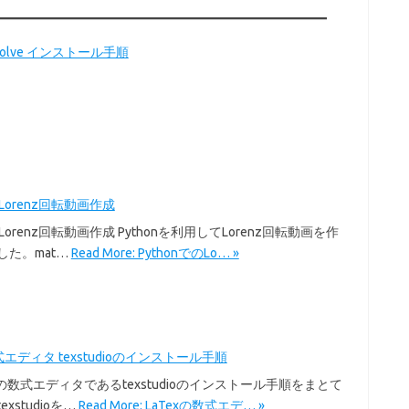
Resolve インストール手順
のLorenz回転動画作成
のLorenz回転動画作成 Pythonを利用してLorenz回転動画を作
した。mat…
Read More: PythonでのLo… »
式エディタ texstudioのインストール手順
exの数式エディタであるtexstudioのインストール手順をまとて
xstudioを…
Read More: LaTexの数式エデ… »