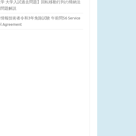
数学 大学入試過去問題】回転移動行列の帰納法
明問題解説
情報技術者令和3年免除試験 午前問56 Service
el Agreement