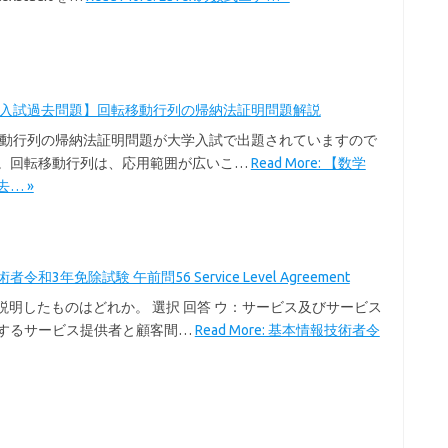
学入試過去問題】回転移動行列の帰納法証明問題解説
移動行列の帰納法証明問題が大学入試で出題されていますので
。回転移動行列は、応用範囲が広いこ…
Read More: 【数学
… »
令和3年免除試験 午前問56 Service Level Agreement
を説明したものはどれか。 選択 回答 ウ：サービス及びサービス
するサービス提供者と顧客間…
Read More: 基本情報技術者令