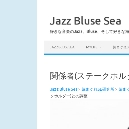
コ
ン
テ
Jazz Bluse Sea
ン
ツ
へ
好きな音楽のJazz、Bluse、そして好きな
ス
キ
ッ
プ
JAZZBLUSESEA
MYLIFE
気まぐれS
関係者(ステークホル
Jazz Bluse Sea
>
気まぐれSE研究所
>
気まぐ
クホルダー)との調整