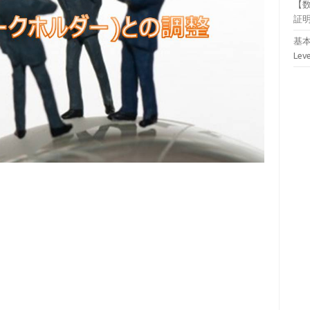
【
証
基本
Lev