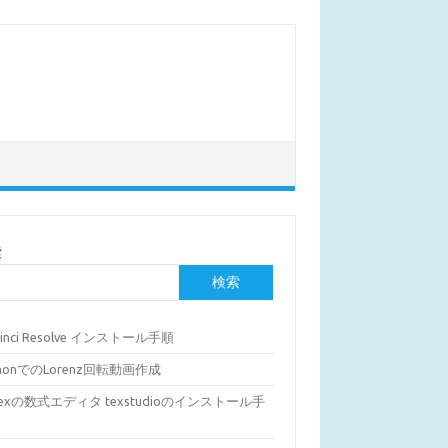
索
検索
Vinci Resolve インストール手順
thonでのLorenz回転動画作成
Texの数式エディタ texstudioのインストール手