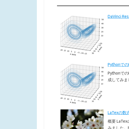
DaVinci 
Pythonで
Pythonで
成してみま
LaTexの数
概要 LaT
みました。te