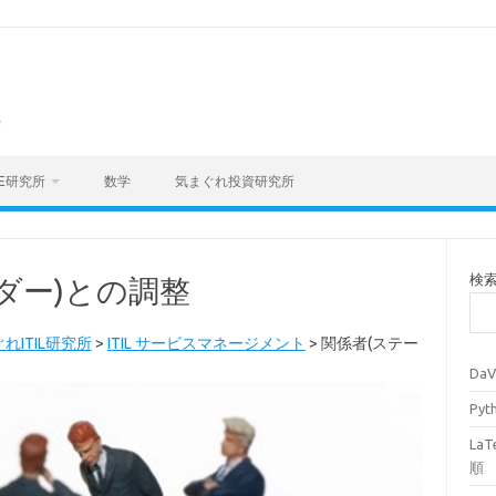
海
E研究所
数学
気まぐれ投資研究所
検
ダー)との調整
れITIL研究所
>
ITIL サービスマネージメント
>
関係者(ステー
Da
Py
La
順