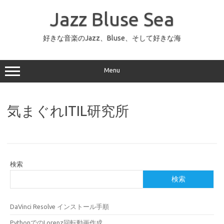
コ
ン
Jazz Bluse Sea
テ
ン
ツ
へ
好きな音楽のJazz、Bluse、そして好きな海
ス
キ
ッ
プ
Menu
気まぐれITIL研究所
検索
検索
DaVinci Resolve インストール手順
PythonでのLorenz回転動画作成