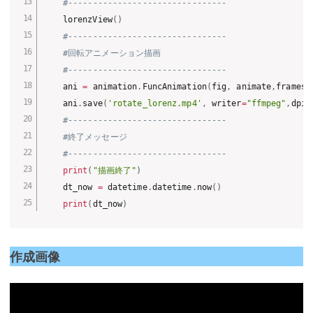
#--------------------------------
    lorenzView
(
)
#--------------------------------
#回転アニメーション描画
#--------------------------------
    ani 
=
 animation
.
FuncAnimation
(
fig
,
 animate
,
frames
=
    ani
.
save
(
'rotate_lorenz.mp4'
,
 writer
=
"ffmpeg"
,
dpi
=
#--------------------------------
#終了メッセージ
#--------------------------------
print
(
"描画終了"
)
    dt_now 
=
 datetime
.
datetime
.
now
(
)
print
(
dt_now
)
作成画像