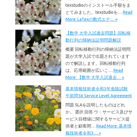
texstudioのインストール手順をま
とてみました。texstudioを…
Read
More: LaTexの数式エデ… »
【数学 大学入試過去問題】回転移
動行列の帰納法証明問題解説
概要 回転移動行列の帰納法証明問
題が大学入試で出題されています
ので解説します。回転移動行列
は、応用範囲が広いこ…
Read
More: 【数学 大学入試過去… »
基本情報技術者令和3年免除試験
午前問56 Service Level Agreement
問題 SLAを説明したものはどれ
か。 選択 回答 ウ：サービス及びサ
ービス目標値に関するサービス提
供者と顧客間…
Read More: 基本情
報技術者令和3… »