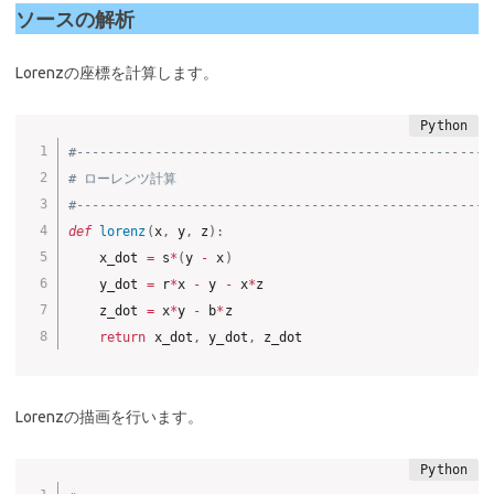
ソースの解析
Lorenzの座標を計算します。
#-----------------------------------------------------
# ローレンツ計算
#-----------------------------------------------------
def
lorenz
(
x
,
 y
,
 z
)
:
    x_dot 
=
 s
*
(
y 
-
 x
)
    y_dot 
=
 r
*
x 
-
 y 
-
 x
*
z

    z_dot 
=
 x
*
y 
-
 b
*
z

return
 x_dot
,
 y_dot
,
Lorenzの描画を行います。