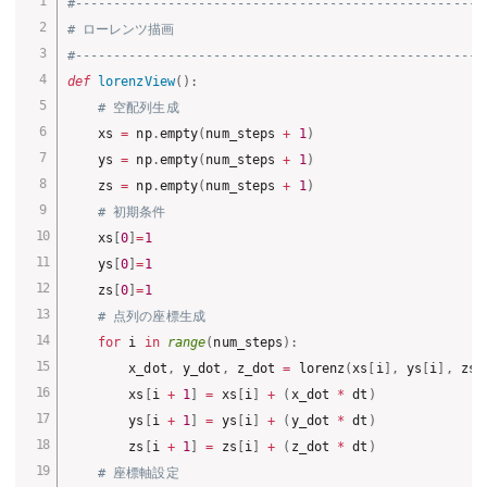
#-----------------------------------------------------
# ローレンツ描画
#-----------------------------------------------------
def
lorenzView
(
)
:
# 空配列生成
    xs 
=
 np
.
empty
(
num_steps 
+
1
)
    ys 
=
 np
.
empty
(
num_steps 
+
1
)
    zs 
=
 np
.
empty
(
num_steps 
+
1
)
# 初期条件
    xs
[
0
]
=
1
    ys
[
0
]
=
1
    zs
[
0
]
=
1
# 点列の座標生成
for
 i 
in
range
(
num_steps
)
:
        x_dot
,
 y_dot
,
 z_dot 
=
 lorenz
(
xs
[
i
]
,
 ys
[
i
]
,
 zs
[
        xs
[
i 
+
1
]
=
 xs
[
i
]
+
(
x_dot 
*
 dt
)
        ys
[
i 
+
1
]
=
 ys
[
i
]
+
(
y_dot 
*
 dt
)
        zs
[
i 
+
1
]
=
 zs
[
i
]
+
(
z_dot 
*
 dt
)
# 座標軸設定