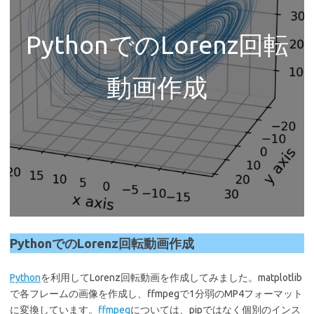
PythonでのLorenz回転
動画作成
PythonでのLorenz回転動画作成
Python
を利用してLorenz回転動画を作成してみました。matplotlib
で各フレームの画像を作成し、ffmpegで1分弱のMP4フォーマット
に変換しています。
ffmpeg
については、pipではなく個別のインス