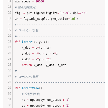
num_steps 
=
20000
# 描画領域設定
fig  
=
 plt
.
figure
(
figsize
=
(
16
,
9
)
,
 dpi
=
256
)
ax 
=
 fig
.
add_subplot
(
projection
=
'3d'
)
#-----------------------------------------------------
# ローレンツ計算
#-----------------------------------------------------
def
lorenz
(
x
,
 y
,
 z
)
:
    x_dot 
=
 s
*
(
y 
-
 x
)
    y_dot 
=
 r
*
x 
-
 y 
-
 x
*
z

    z_dot 
=
 x
*
y 
-
 b
*
z

return
 x_dot
,
 y_dot
,
#-----------------------------------------------------
# ローレンツ描画
#-----------------------------------------------------
def
lorenzView
(
)
:
# 空配列生成
    xs 
=
 np
.
empty
(
num_steps 
+
1
)
    ys 
=
 np
.
empty
(
num_steps 
+
1
)