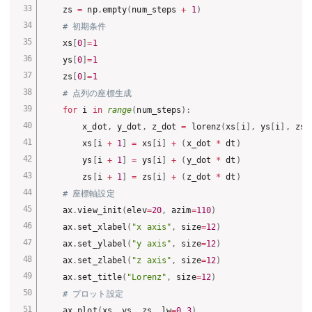
    zs 
=
 np
.
empty
(
num_steps 
+
1
)
# 初期条件
    xs
[
0
]
=
1
    ys
[
0
]
=
1
    zs
[
0
]
=
1
# 点列の座標生成
for
 i 
in
range
(
num_steps
)
:
        x_dot
,
 y_dot
,
 z_dot 
=
 lorenz
(
xs
[
i
]
,
 ys
[
i
]
,
 zs
[
        xs
[
i 
+
1
]
=
 xs
[
i
]
+
(
x_dot 
*
 dt
)
        ys
[
i 
+
1
]
=
 ys
[
i
]
+
(
y_dot 
*
 dt
)
        zs
[
i 
+
1
]
=
 zs
[
i
]
+
(
z_dot 
*
 dt
)
# 座標軸設定
    ax
.
view_init
(
elev
=
20
,
 azim
=
110
)
    ax
.
set_xlabel
(
"x axis"
,
 size
=
12
)
    ax
.
set_ylabel
(
"y axis"
,
 size
=
12
)
    ax
.
set_zlabel
(
"z axis"
,
 size
=
12
)
    ax
.
set_title
(
"Lorenz"
,
 size
=
12
)
# プロット設定
    ax
.
plot
(
xs
,
 ys
,
 zs
,
 lw
=
0.3
)