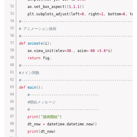
    ax
.
set_box_aspect
(
(
1
,
1
,
1
)
)
    plt
.
subplots_adjust
(
left
=
0
,
 right
=
1
,
 bottom
=
0
,
 top
#-----------------------------------------------------
# アニメーション描画
#-----------------------------------------------------
def
animate
(
i
)
:
    ax
.
view_init
(
elev
=
30
.
,
 azim
=
-
60
+
3.6
*
i
)
return
 fig
,
#-----------------------------------------------------
#メイン関数
#-----------------------------------------------------
def
main
(
)
:
#--------------------------------
#開始メッセージ
#--------------------------------
print
(
"描画開始"
)
    dt_now 
=
 datetime
.
datetime
.
now
(
)
print
(
dt_now
)