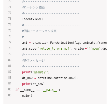
#--------------------------------
#ローレンツ描画
#--------------------------------
    lorenzView
(
)
#--------------------------------
#回転アニメーション描画
#--------------------------------
    ani 
=
 animation
.
FuncAnimation
(
fig
,
 animate
,
frames
=
    ani
.
save
(
'rotate_lorenz.mp4'
,
 writer
=
"ffmpeg"
,
dpi
=
#--------------------------------
#終了メッセージ
#--------------------------------
print
(
"描画終了"
)
    dt_now 
=
 datetime
.
datetime
.
now
(
)
print
(
dt_now
)
if
 __name__ 
==
"__main__"
:
    main
(
)