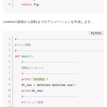
return
 fig
,
Lorenzの描画から回転までのアニメーションを作成します。
#-----------------------------------------------------
#メイン関数
#-----------------------------------------------------
def
main
(
)
:
#--------------------------------
#開始メッセージ
#--------------------------------
print
(
"描画開始"
)
    dt_now 
=
 datetime
.
datetime
.
now
(
)
print
(
dt_now
)
#--------------------------------
#ローレンツ描画