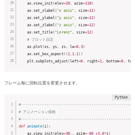
    ax
.
view_init
(
elev
=
20
,
 azim
=
110
)
    ax
.
set_xlabel
(
"x axis"
,
 size
=
12
)
    ax
.
set_ylabel
(
"y axis"
,
 size
=
12
)
    ax
.
set_zlabel
(
"z axis"
,
 size
=
12
)
    ax
.
set_title
(
"Lorenz"
,
 size
=
12
)
# プロット設定
    ax
.
plot
(
xs
,
 ys
,
 zs
,
 lw
=
0.3
)
    ax
.
set_box_aspect
(
(
1
,
1
,
1
)
)
    plt
.
subplots_adjust
(
left
=
0
,
 right
=
1
,
 bottom
=
0
,
 top
フレーム毎に回転位置を変更させます。
#-----------------------------------------------------
# アニメーション描画
#-----------------------------------------------------
def
animate
(
i
)
:
    ax
.
view_init
(
elev
=
30
.
,
 azim
=
-
60
+
3.6
*
i
)