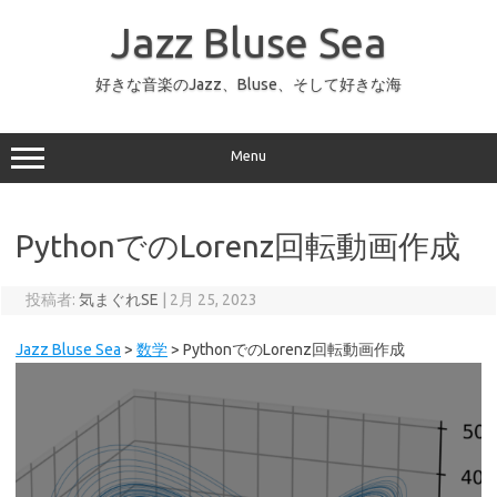
コ
ン
Jazz Bluse Sea
テ
ン
ツ
へ
好きな音楽のJazz、Bluse、そして好きな海
ス
キ
ッ
プ
Menu
PythonでのLorenz回転動画作成
投稿者:
気まぐれSE
|
2月 25, 2023
Jazz Bluse Sea
>
数学
>
PythonでのLorenz回転動画作成