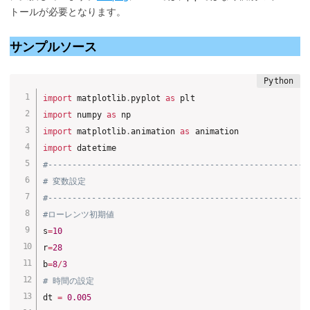
トールが必要となります。
サンプルソース
import
 matplotlib
.
pyplot 
as
import
 numpy 
as
import
 matplotlib
.
animation 
as
import
#-----------------------------------------------------
# 変数設定
#-----------------------------------------------------
#ローレンツ初期値
s
=
10
r
=
28
b
=
8
/
3
# 時間の設定
dt 
=
0.005