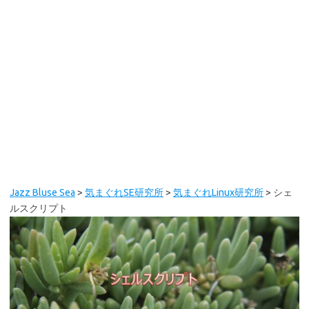
Jazz Bluse Sea
>
気まぐれSE研究所
>
気まぐれLinux研究所
>
シェ
ルスクリプト