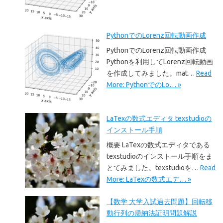
PythonでのLorenz回転動画作成
PythonでのLorenz回転動画作成
Pythonを利用してLorenz回転動画
を作成してみました。mat…
Read
More: PythonでのLo… »
LaTexの数式エディタ texstudioの
インストール手順
概要 LaTexの数式エディタである
texstudioのインストール手順をま
とてみました。texstudioを…
Read
More: LaTexの数式エデ… »
【数学 大学入試過去問題】回転移
動行列の帰納法証明問題解説