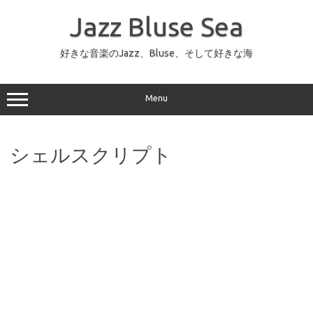
コ
ン
Jazz Bluse Sea
テ
ン
ツ
へ
好きな音楽のJazz、Bluse、そして好きな海
ス
キ
ッ
プ
Menu
シェルスクリプト