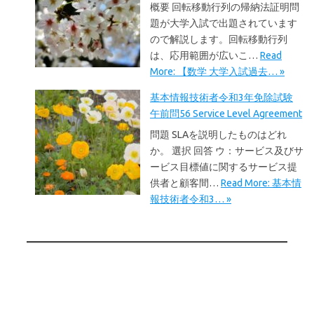
概要 回転移動行列の帰納法証明問
題が大学入試で出題されています
ので解説します。回転移動行列
は、応用範囲が広いこ…
Read
More: 【数学 大学入試過去… »
基本情報技術者令和3年免除試験
午前問56 Service Level Agreement
問題 SLAを説明したものはどれ
か。 選択 回答 ウ：サービス及びサ
ービス目標値に関するサービス提
供者と顧客間…
Read More: 基本情
報技術者令和3… »