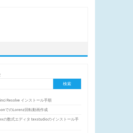
索
検索
Vinci Resolve インストール手順
thonでのLorenz回転動画作成
Texの数式エディタ texstudioのインストール手