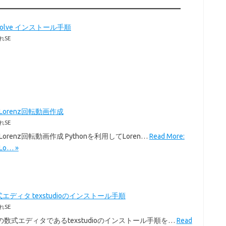
Resolve インストール手順
れSE
のLorenz回転動画作成
れSE
のLorenz回転動画作成 Pythonを利用してLoren…
Read More:
Lo… »
式エディタ texstudioのインストール手順
れSE
exの数式エディタであるtexstudioのインストール手順を…
Read