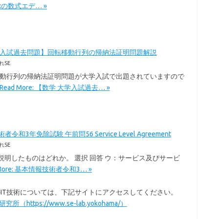
Texの数式エデ… »
学入試過去問題】回転移動行列の帰納法証明問題解説
れSE
移動行列の帰納法証明問題が大学入試で出題されていますので
Read More: 【数学 大学入試過去… »
令和3年免除試験 午前問56 Service Level Agreement
れSE
を説明したものはどれか。 選択 回答 ウ：サービス及びサービ
 More: 基本情報技術者令和3… »
以外のIT技術については、下記サイトにアクセスしてください。
所（https://www.se-lab.yokohama/）