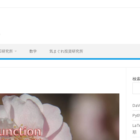
海
E研究所
数学
気まぐれ投資研究所
検
Da
Py
La
順