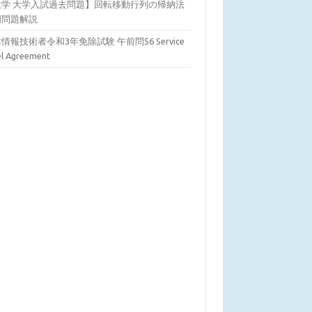
数学 大学入試過去問題】回転移動行列の帰納法
明問題解説
情報技術者令和3年免除試験 午前問56 Service
el Agreement