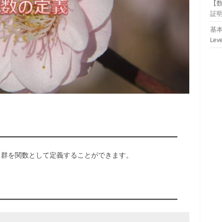
【
証
基本
Lev
マンド群を関数として定義することができます。