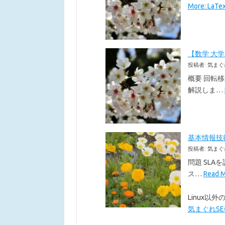
More: La
【数学 大
投稿者: 気まぐ
概要 回転
解説しま…
基本情報技術者
投稿者: 気まぐ
問題 SLA
ス…
Read
Linux
気まぐれSE研究