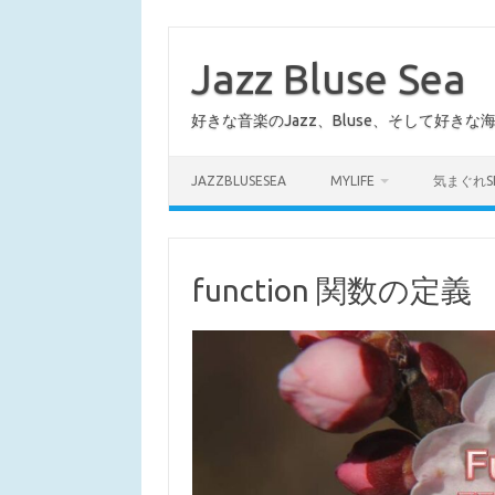
コ
ン
テ
Jazz Bluse Sea
ン
ツ
へ
好きな音楽のJazz、Bluse、そして好きな
ス
キ
ッ
プ
JAZZBLUSESEA
MYLIFE
気まぐれS
function 関数の定義