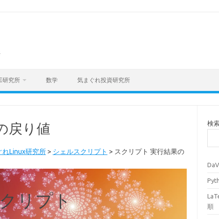
海
E研究所
数学
気まぐれ投資研究所
検
の戻り値
れLinux研究所
>
シェルスクリプト
>
スクリプト 実行結果の
Da
Py
クリプト
La
順