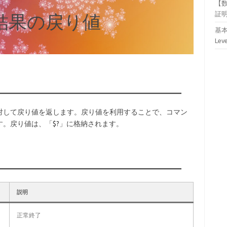
【
証
結果の戻り値
基本
Lev
対して戻り値を返します。戻り値を利用することで、コマン
。戻り値は、「$?」に格納されます。
説明
正常終了