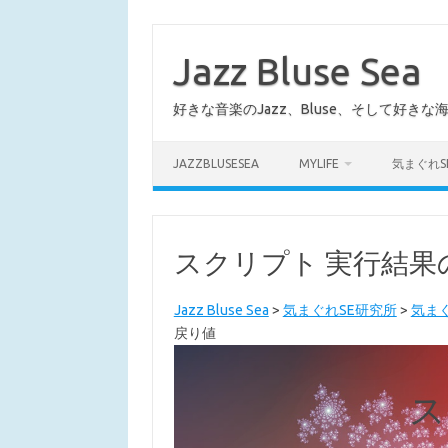
コ
ン
テ
Jazz Bluse Sea
ン
ツ
へ
好きな音楽のJazz、Bluse、そして好きな
ス
キ
ッ
プ
JAZZBLUSESEA
MYLIFE
気まぐれS
スクリプト 実行結果
Jazz Bluse Sea
>
気まぐれSE研究所
>
気まぐ
戻り値
ス