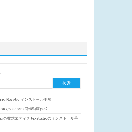
索
検索
Vinci Resolve インストール手順
thonでのLorenz回転動画作成
Texの数式エディタ texstudioのインストール手