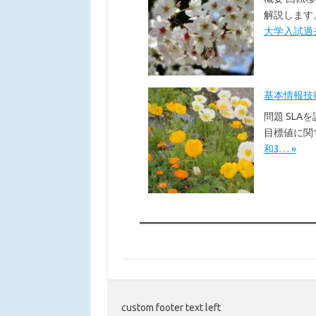
解説します
大学入試過去
基本情報技術者
問題 SLA
目標値に関
和3… »
custom footer text left