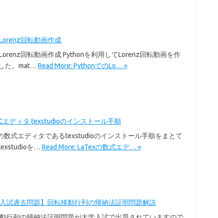
のLorenz回転動画作成
のLorenz回転動画作成 Pythonを利用してLorenz回転動画を作
した。mat…
Read More: PythonでのLo… »
式エディタ texstudioのインストール手順
exの数式エディタであるtexstudioのインストール手順をまとて
xstudioを…
Read More: LaTexの数式エデ… »
学入試過去問題】回転移動行列の帰納法証明問題解説
移動行列の帰納法証明問題が大学入試で出題されていますので