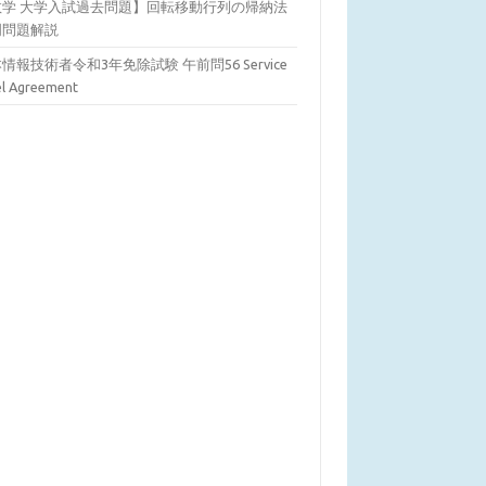
数学 大学入試過去問題】回転移動行列の帰納法
明問題解説
情報技術者令和3年免除試験 午前問56 Service
el Agreement