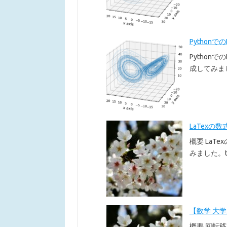
Pythonで
Pythonで
成してみま
LaTexの数
概要 LaT
みました。te
【数学 大
概要 回転