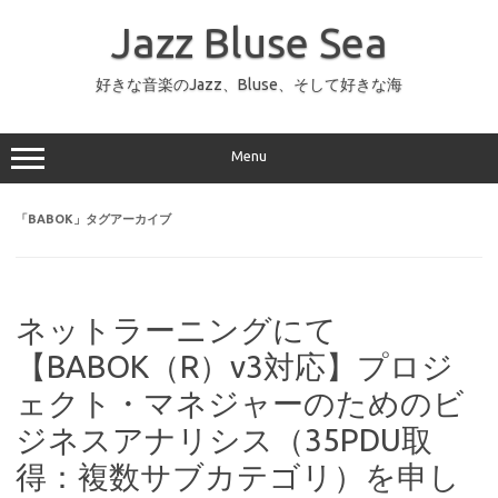
コ
ン
Jazz Bluse Sea
テ
ン
ツ
へ
好きな音楽のJazz、Bluse、そして好きな海
ス
キ
ッ
プ
Menu
「
BABOK
」タグアーカイブ
ネットラーニングにて
【BABOK（R）v3対応】プロジ
ェクト・マネジャーのためのビ
ジネスアナリシス（35PDU取
得：複数サブカテゴリ）を申し