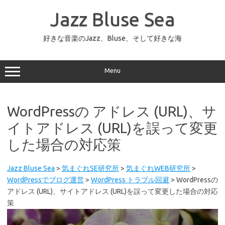
コ
ン
Jazz Bluse Sea
テ
ン
ツ
へ
好きな音楽のJazz、Bluse、そして好きな海
ス
キ
ッ
プ
Menu
WordPressの アドレス (URL)、サ
イトアドレス (URL)を誤って変更
した場合の対応策
Jazz Bluse Sea
>
気まぐれSE研究所
>
気まぐれWEB研究所
>
WordPressでブログ運営
>
WordPress トラブル回避
>
WordPressの
アドレス (URL)、サイトアドレス (URL)を誤って変更した場合の対応
策