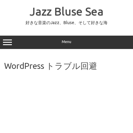
コ
ン
Jazz Bluse Sea
テ
ン
ツ
へ
好きな音楽のJazz、Bluse、そして好きな海
ス
キ
ッ
プ
Menu
WordPress トラブル回避