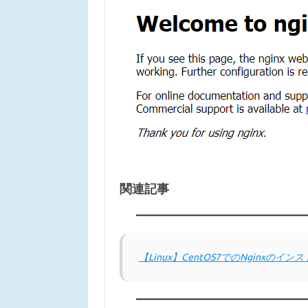
関連記事
【Linux】CentOS7でのNginxのイン