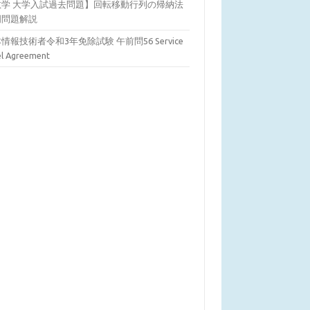
数学 大学入試過去問題】回転移動行列の帰納法
明問題解説
情報技術者令和3年免除試験 午前問56 Service
el Agreement