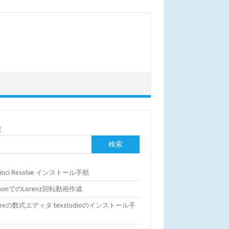
索
検索
Vinci Resolve インストール手順
thonでのLorenz回転動画作成
Texの数式エディタ texstudioのインストール手