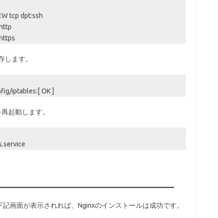
W tcp dpt:ssh
http
https
を保存します。
fig/iptables:[ OK ]
ablesを再起動します。
s.service
記画面が表示されれば、Nginxのインストールは成功です。