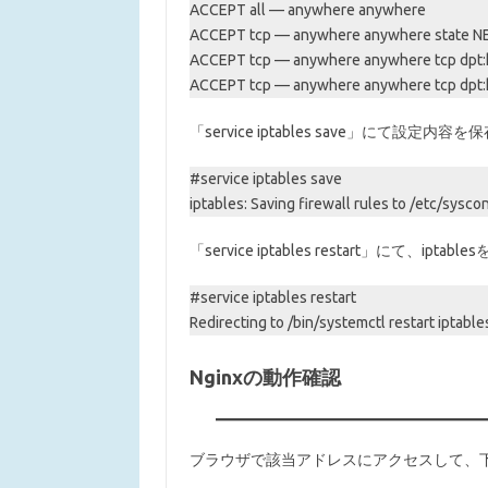
ACCEPT all — anywhere anywhere
ACCEPT tcp — anywhere anywhere state NE
ACCEPT tcp — anywhere anywhere tcp dpt:
ACCEPT tcp — anywhere anywhere tcp dpt:
「service iptables save」にて設定内容
#service iptables save
iptables: Saving firewall rules to /etc/syscon
「service iptables restart」にて、ipt
#service iptables restart
Redirecting to /bin/systemctl restart iptable
Nginxの動作確認
ブラウザで該当アドレスにアクセスして、下