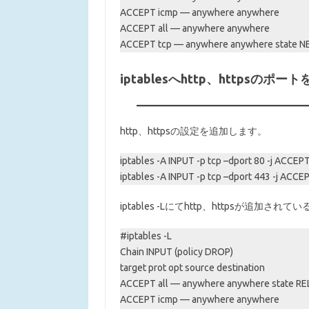
ACCEPT icmp — anywhere anywhere
ACCEPT all — anywhere anywhere
ACCEPT tcp — anywhere anywhere state NE
iptablesへhttp、httpsの
http、httpsの設定を追加します。
iptables -A INPUT -p tcp –dport 80 -j ACCEP
iptables -A INPUT -p tcp –dport 443 -j ACCE
iptables -Lにてhttp、httpsが追加さ
#iptables -L
Chain INPUT (policy DROP)
target prot opt source destination
ACCEPT all — anywhere anywhere state R
ACCEPT icmp — anywhere anywhere