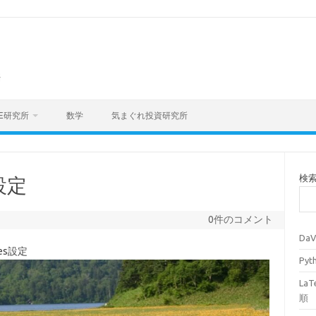
海
E研究所
数学
気まぐれ投資研究所
検
s設定
0件のコメント
Da
bles設定
Py
La
順