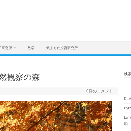
海
E研究所
数学
気まぐれ投資研究所
検
浜自然観察の森
0件のコメント
Da
Py
La
順