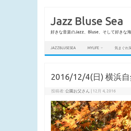
コ
ン
テ
Jazz Bluse Sea
ン
ツ
へ
好きな音楽のJazz、Bluse、そして好きな
ス
キ
ッ
プ
JAZZBLUSESEA
MYLIFE
気まぐれS
2016/12/4(日) 横
投稿者:
公園お父さん
|
12月 4, 2016