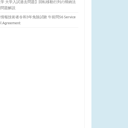
数学 大学入試過去問題】回転移動行列の帰納法
明問題解説
情報技術者令和3年免除試験 午前問56 Service
el Agreement