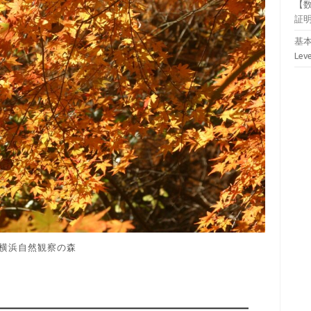
【
証
基本
Lev
横浜自然観察の森