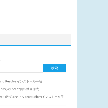
索
検索
Vinci Resolve インストール手順
thonでのLorenz回転動画作成
Texの数式エディタ texstudioのインストール手