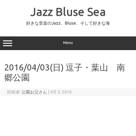
コ
ン
Jazz Bluse Sea
テ
ン
ツ
へ
好きな音楽のJazz、Bluse、そして好きな海
ス
キ
ッ
プ
Menu
2016/04/03(日) 逗子・葉山 南
郷公園
投稿者:
公園お父さん
|
4月 3, 2016