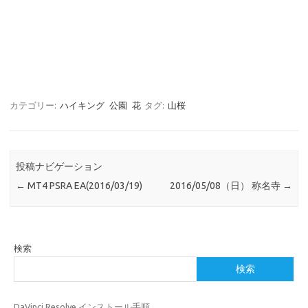
カテゴリー:
ハイキング
公園
花
タグ:
山桜
投稿ナビゲーション
←
MT4 PSRA EA(2016/03/19)
‎2016‎/05‎/0‎8（‎日） 称名寺
→
検索
検索
DaVinci Resolve インストール手順