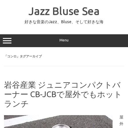
コ
ン
Jazz Bluse Sea
テ
ン
ツ
へ
好きな音楽のJazz、Bluse、そして好きな海
ス
キ
ッ
プ
Menu
「
コンロ
」タグアーカイブ
岩谷産業 ジュニアコンパクトバ
ーナー CB-JCBで屋外でもホット
ランチ
屋
外