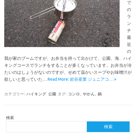
で
の
ラ
ン
チ
最
近
の
我が家のブームですが、お弁当を持って出かけて、公園、海、ハイ
キングコースでランチをすることが多くなっています。お弁当が冷
たいのはしょうがないのですが、せめて温かいスープやお味噌汁が
欲しいと思っていた…
Read More: 岩谷産業 ジュニアコ… »
カテゴリー:
ハイキング
公園
タグ:
コンロ
,
やかん
,
鍋
検索
検索