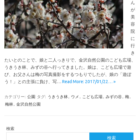
ん
が
美
容
院
に
行
き
たいとのことで、娘と二人っきりで、金沢自然公園のこども広場、
うきうき林、みずの谷へ行ってきました。娘は、こども広場で遊
び、お父さんは梅の写真撮影をするつもりでしたが、娘の「遊ぼ
う！」との主張に負け、写…
Read More: 2017/01/22… »
カテゴリー:
公園
タグ:
うきうき林
,
ウメ
,
こども広場
,
みずの谷
,
梅
,
梅林
,
金沢自然公園
検索
検索