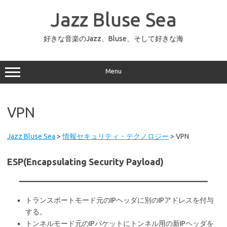
コ
ン
Jazz Bluse Sea
テ
ン
ツ
へ
好きな音楽のJazz、Bluse、そして好きな海
ス
キ
ッ
プ
Menu
VPN
Jazz Bluse Sea
>
情報セキュリティ・テクノロジー
>
VPN
ESP(Encapsulating Security Payload)
トランスポートモード元のIPヘッダに別のIPアドレスを付与
する。
トンネルモード元のIPパケットにトンネル用の新IPヘッダを