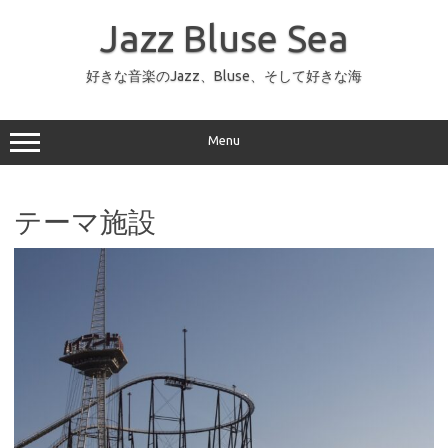
コ
ン
Jazz Bluse Sea
テ
ン
ツ
へ
好きな音楽のJazz、Bluse、そして好きな海
ス
キ
ッ
プ
Menu
テーマ施設