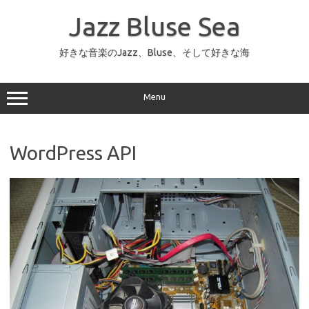
コ
ン
Jazz Bluse Sea
テ
ン
ツ
へ
好きな音楽のJazz、Bluse、そして好きな海
ス
キ
ッ
プ
Menu
WordPress API