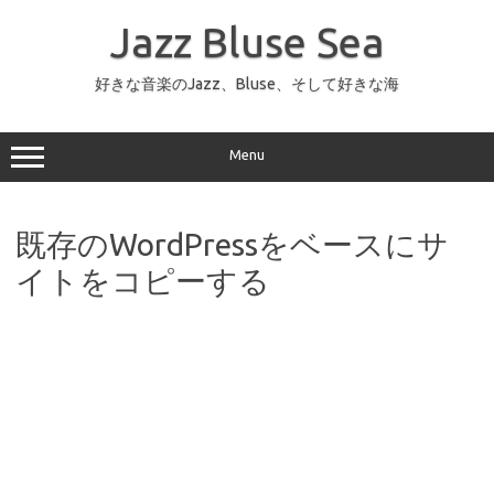
コ
ン
Jazz Bluse Sea
テ
ン
ツ
へ
好きな音楽のJazz、Bluse、そして好きな海
ス
キ
ッ
プ
Menu
既存のWordPressをベースにサ
イトをコピーする